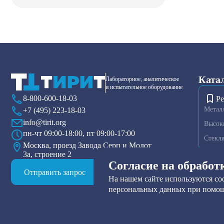
Ката
Лабораторное, аналитическое
и испытательное оборудование
8-800-600-18-03
Ре
Метал
+7 (495) 223-18-03
info@tirit.org
Высок
пн-чт 09:00-18:00, пт 09:00-17:00
Стекл
Москва, проезд Завода Серп и Молот
3а, строение 2
Диспер
Согласие на обработ
Плазме
Отправить запрос
На нашем сайте используются coo
Тензио
персональных данных при помощ
Друк-ф
Прибор
Нутч-ф