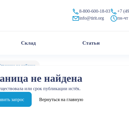
8-800-600-18-03
+7 (4
info@tirit.org
пн-чт 
Склад
Статьи
Страница не найдена
аница не найдена
уществовала или срок публикации истёк.
вить запрос
Вернуться на главную