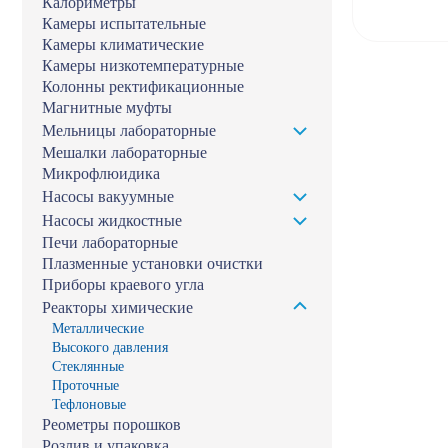
Калориметры
Камеры испытательные
Камеры климатические
Камеры низкотемпературные
Колонны ректификационные
Магнитные муфты
Мельницы лабораторные
Мешалки лабораторные
Микрофлюидика
Насосы вакуумные
Насосы жидкостные
Печи лабораторные
Плазменные установки очистки
Приборы краевого угла
Реакторы химические
Металлические
Высокого давления
Стеклянные
Проточные
Тефлоновые
Реометры порошков
Розлив и упаковка