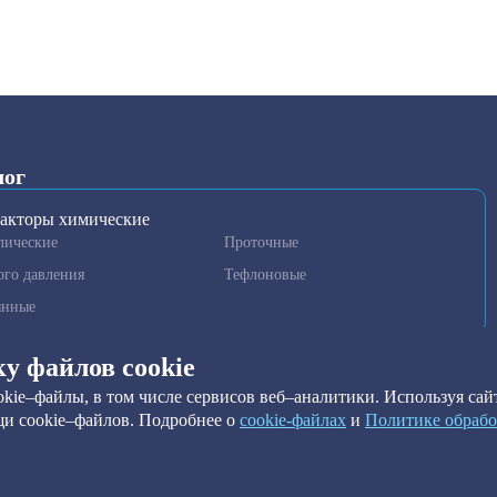
лог
акторы химические
лические
Проточные
ого давления
Тефлоновые
янные
гаторы и гомогенизаторы
ку файлов cookie
нные установки очистки
kie–файлы, в том числе сервисов веб–аналитики. Используя сайт
метры
и cookie–файлов. Подробнее о
сookie-файлах
и
Политике обрабо
ильтры
ы краевого угла
ильтры