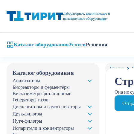
Лабораторное, аналитическое и
испытательное оборудование
Каталог оборудования
Услуги
Решения
Главная
Каталог оборудования
Стр
Анализаторы
Биореакторы и ферментёры
Она не с
Вискозиметры ротационные
Генераторы газов
Отпра
Диспергаторы и гомогенизаторы
Друк-фильтры
Нутч-фильтры
Испарители и концентраторы