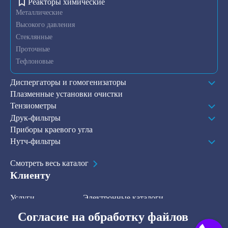
Реакторы химические
Металлические
Высокого давления
Стеклянные
Проточные
Тефлоновые
Диспергаторы и гомогенизаторы
Плазменные установки очистки
Тензиометры
Друк-фильтры
Приборы краевого угла
Нутч-фильтры
Смотреть весь каталог
Клиенту
Услуги
Электронные каталоги
Решения
О компании
Согласие на обработку файлов
В наличии на складе
Контакты