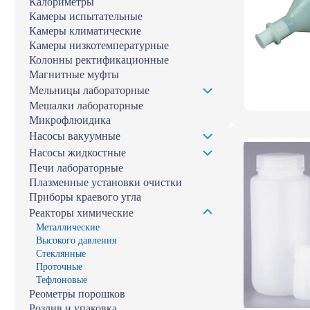
Калориметры
Камеры испытательные
Камеры климатические
Камеры низкотемпературные
Колонны ректификационные
Магнитные муфты
Мельницы лабораторные
Мешалки лабораторные
Микрофлюидика
Насосы вакуумные
Насосы жидкостные
Печи лабораторные
Плазменные установки очистки
Приборы краевого угла
Реакторы химические
Металлические
Высокого давления
Стеклянные
Проточные
Тефлоновые
Реометры порошков
Розлив и упаковка