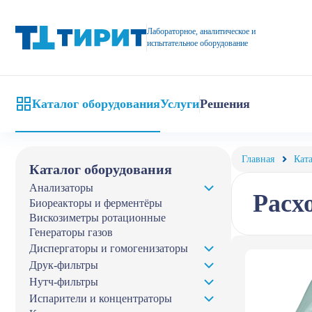
Расходные материалы для лаборатории по цене от компании «Т
Лабораторное, аналитическое и
испытательное оборудование
Каталог оборудования
Услуги
Решения
Главная
Кат
Каталог оборудования
Анализаторы
Расх
Биореакторы и ферментёры
Вискозиметры ротационные
Генераторы газов
Диспергаторы и гомогенизаторы
Друк-фильтры
Нутч-фильтры
Испарители и концентраторы