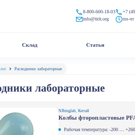
ирит»
8-800-600-18-03
+7 (4
info@tirit.org
пн-чт 
Склад
Статьи
алог
Расходники лабораторные
одники лабораторные
NJbinglab, Китай
Колбы фторопластовые PF
Рабочая температура: -200 … +26