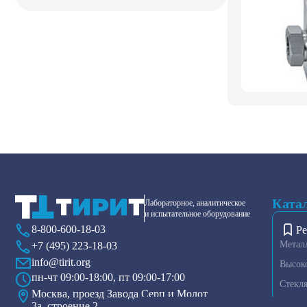
Ката
Лабораторное, аналитическое
и испытательное оборудование
8-800-600-18-03
Ре
Метал
+7 (495) 223-18-03
info@tirit.org
Высок
пн-чт 09:00-18:00, пт 09:00-17:00
Стекл
Москва, проезд Завода Серп и Молот
3а, строение 2