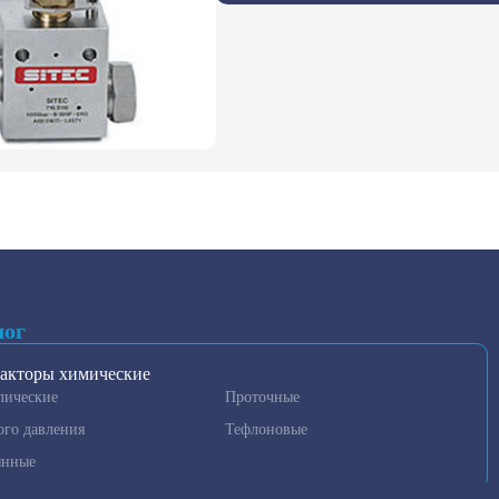
лог
акторы химические
лические
Проточные
ого давления
Тефлоновые
янные