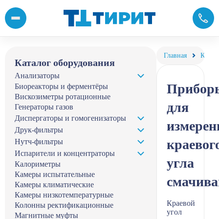
Краевой угол смачивания - купить приборы для измерения конт
Главная
Катал
Каталог оборудования
Анализаторы
Прибор
Биореакторы и ферментёры
Вискозиметры ротационные
для
Генераторы газов
Диспергаторы и гомогенизаторы
измерен
Друк-фильтры
краевог
Нутч-фильтры
Испарители и концентраторы
угла
Калориметры
Камеры испытательные
смачива
Камеры климатические
Камеры низкотемпературные
Краевой
Колонны ректификационные
угол
Магнитные муфты