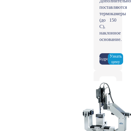
Дополнительно
поставляются
термокамеры
(до 150
С),
наклонное
основание.
Узнать
Подробнее
цену