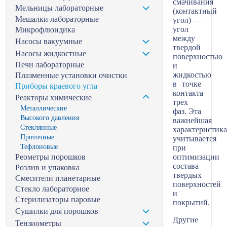
смачивания
Мельницы лабораторные
(контактный
Мешалки лабораторные
угол) —
угол
Микрофлюидика
между
Насосы вакуумные
твердой
Насосы жидкостные
поверхностью
Печи лабораторные
и
жидкостью
Плазменные установки очистки
в точке
Приборы краевого угла
контакта
Реакторы химические
трех
Металлические
фаз. Эта
Высокого давления
важнейшая
Стеклянные
характеристика
Проточные
учитывается
Тефлоновые
при
Реометры порошков
оптимизации
состава
Розлив и упаковка
твердых
Смесители планетарные
поверхностей
Стекло лабораторное
и
Стерилизаторы паровые
покрытий.
Сушилки для порошков
Другие
Тензиометры