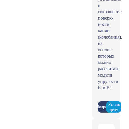
и
сокращение
поверх­
ности
капли
(колебания),
на
основе
которых
можно
рассчитать
модули
упругости
Е' и E".
Узнать
Подробнее
цену