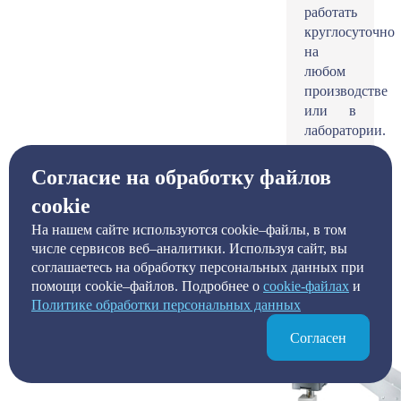
работать
круглосуточно
на
любом
производстве
или в
лаборатории.
Согласие на обработку файлов
Узнать
Подробнее
цену
cookie
На нашем сайте используются cookie–файлы, в том
числе сервисов веб–аналитики. Используя сайт, вы
соглашаетесь на обработку персональных данных при
помощи cookie–файлов. Подробнее о
сookie-файлах
и
Политике обработки персональных данных
Согласен