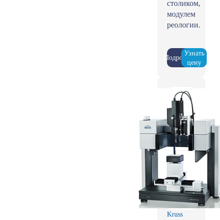
столиком,
модулем
реологии.
Узнать
Подробнее
цену
Kruss