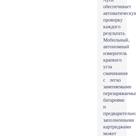
обеспечивает
автоматическу
проверку
каждого
результата.
Мобильный,
автономный
измеритель
краевого
угла
смачивания
с легко
заменяемыми
перезаряжаемы
батареями
и
предварительн
заполненными
картриджами
может