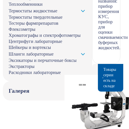
названия:
Теплообменники
прибор
Термостаты жидкостные
измерения
КУС,
Термостаты твердотельные
прибор
Тестеры фармпрепаратов
для
Флексометры
оценки
Хроматографы и спектрофотометры
смачиваемости
Центрифуги лабораторные
буферных
Шейкеры и вортексы
жидкостей.
Шланги лабораторные
Эксикаторы и перчаточные боксы
Экстракторы
Товары
Расходники лабораторные
серии
есть на
складе
Галерея