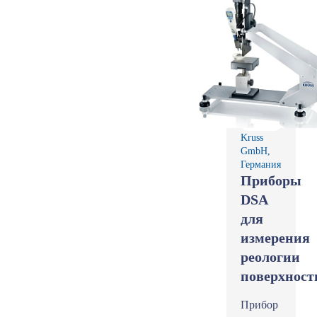
Kruss
GmbH,
Германия
Приборы
DSA
для
измерения
реологии
поверхност
Прибор