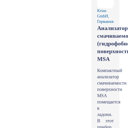
Kruss
GmbH,
Германия
Анализато
смачиваемо
(гидрофобн
поверхност
MSA
Компактный
анализатор
смачиваемости
поверхности
MSA
помещается
в
ладони.
В этот
прибор