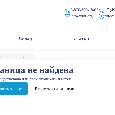
8-800-600-18-03
+7 (4
info@tirit.org
пн-чт 
Склад
Статьи
Страница не найдена
аница не найдена
уществовала или срок публикации истёк.
вить запрос
Вернуться на главную