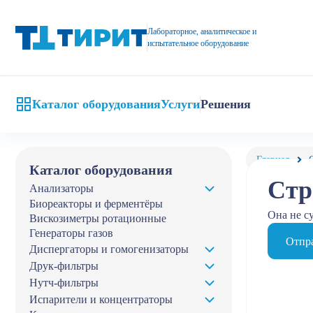
Лабораторное, аналитическое и
испытательное оборудование
Каталог оборудования
Услуги
Решения
Главная
Каталог оборудования
Стр
Анализаторы
Биореакторы и ферментёры
Она не с
Вискозиметры ротационные
Генераторы газов
Отпра
Диспергаторы и гомогенизаторы
Друк-фильтры
Нутч-фильтры
Испарители и концентраторы