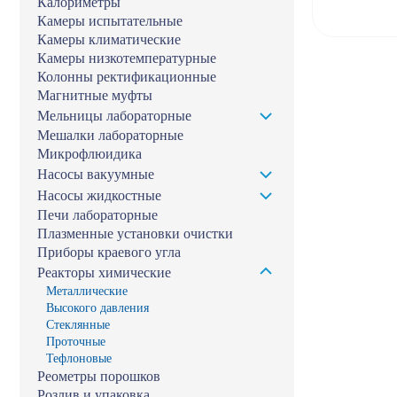
Калориметры
Камеры испытательные
Камеры климатические
Камеры низкотемпературные
Колонны ректификационные
Магнитные муфты
Мельницы лабораторные
Мешалки лабораторные
Микрофлюидика
Насосы вакуумные
Насосы жидкостные
Печи лабораторные
Плазменные установки очистки
Приборы краевого угла
Реакторы химические
Металлические
Высокого давления
Стеклянные
Проточные
Тефлоновые
Реометры порошков
Розлив и упаковка