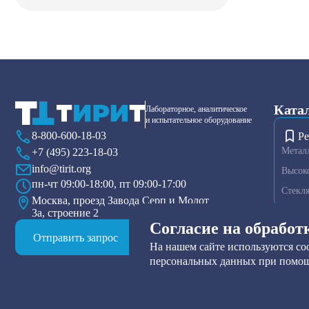
Ката
Лабораторное, аналитическое
и испытательное оборудование
8-800-600-18-03
Ре
Метал
+7 (495) 223-18-03
info@tirit.org
Высок
пн-чт 09:00-18:00, пт 09:00-17:00
Стекл
Москва, проезд Завода Серп и Молот
3а, строение 2
Диспер
Согласие на обработ
Плазме
Отправить запрос
На нашем сайте используются coo
Тензио
персональных данных при помощ
Друк-ф
Прибор
Нутч-ф