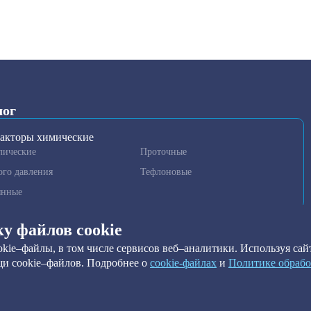
лог
акторы химические
лические
Проточные
ого давления
Тефлоновые
янные
гаторы и гомогенизаторы
ку файлов cookie
нные установки очистки
kie–файлы, в том числе сервисов веб–аналитики. Используя сайт
метры
и cookie–файлов. Подробнее о
сookie-файлах
и
Политике обрабо
ильтры
ы краевого угла
ильтры