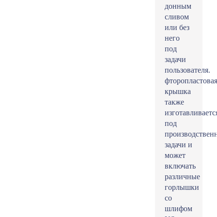
донным
сливом
или без
него
под
задачи
пользователя.
фторопластова
крышка
также
изготавливаетс
под
производствен
задачи и
может
включать
различные
горлышки
со
шлифом