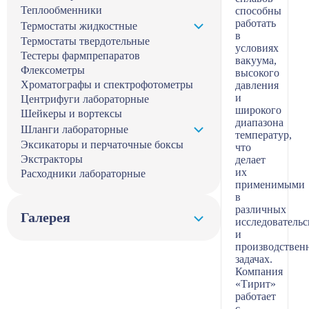
Теплообменники
способны
работать
Термостаты жидкостные
в
Термостаты твердотельные
условиях
Тестеры фармпрепаратов
вакуума,
Флексометры
высокого
Хроматографы и спектрофотометры
давления
и
Центрифуги лабораторные
широкого
Шейкеры и вортексы
диапазона
Шланги лабораторные
температур,
Эксикаторы и перчаточные боксы
что
Экстракторы
делает
их
Расходники лабораторные
применимыми
в
различных
Галерея
исследователь
и
производствен
задачах.
Компания
«Тирит»
работает
с