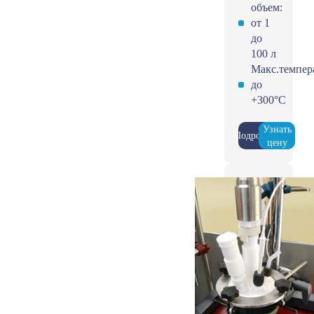
объем:
от 1
до
100 л
Макс.темпер
до
+300°С
Узнать
Подробнее
цену