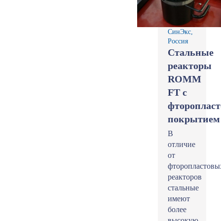
СинЭкс,
Россия
Стальные
реакторы
ROMM
FT с
фтороплас
покрытием
В
отличие
от
фторопластовы
реакторов
стальные
имеют
более
высокую