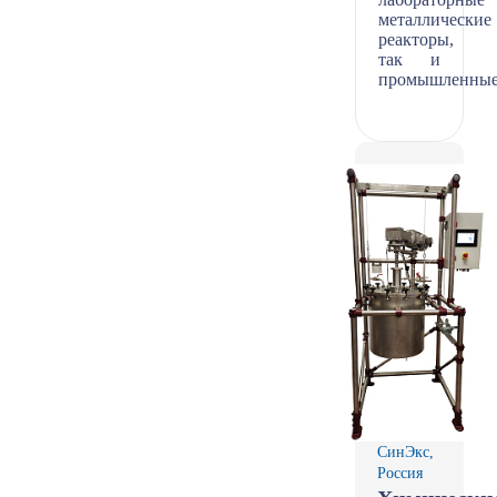
металлические
реакторы,
так и
промышленные
СинЭкс,
Россия