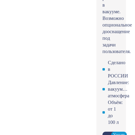
в
вакууме.
Возможно
опциональное
дооснащение
под
задачи
пользователя.
Сделано
в
РОССИИ
Давление:
вакуум…
атмосфера
Объём:
от 1
до
100 л
Узнать