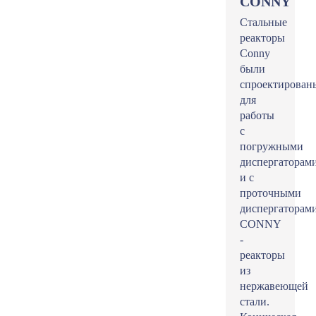
CONNY
Стальные
реакторы
Conny
были
спроектирован
для
работы
с
погружными
диспергаторам
и с
проточными
диспергаторами
CONNY
-
реакторы
из
нержавеющей
стали.