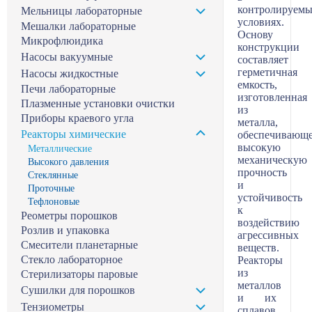
контролируем
Мельницы лабораторные
условиях.
Мешалки лабораторные
Основу
Микрофлюидика
конструкции
Насосы вакуумные
составляет
герметичная
Насосы жидкостные
емкость,
Печи лабораторные
изготовленная
Плазменные установки очистки
из
Приборы краевого угла
металла,
Реакторы химические
обеспечивающ
высокую
Металлические
механическую
Высокого давления
прочность
Стеклянные
и
Проточные
устойчивость
Тефлоновые
к
Реометры порошков
воздействию
Розлив и упаковка
агрессивных
Смесители планетарные
веществ.
Стекло лабораторное
Реакторы
из
Стерилизаторы паровые
металлов
Сушилки для порошков
и их
Тензиометры
сплавов