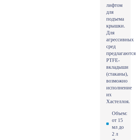
лифтом
для
подъема
крышки.
Для
агрессивных
сред
предлагаются
PTFE-
вкладыши
(стаканы),
возможно
исполнение
их
Хастеллоя.
Объем:
от 15
мл до
2 л