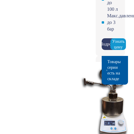
до
100 л
Макс.давлен
до 3
бар
Узнать
Подробнее
цену
Товары
серии
есть на
складе