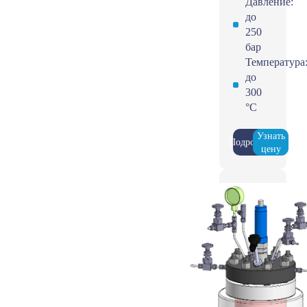
Давление:
до
250
бар
Температура
до
300
°С
Узнать
Подробнее
цену