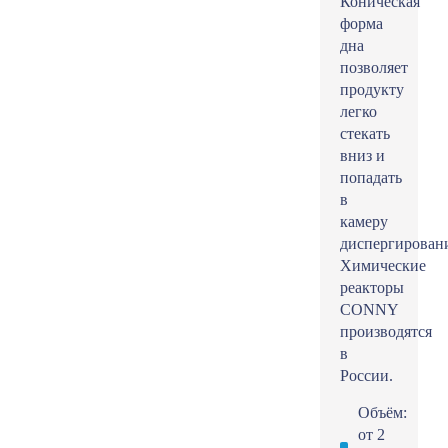
Коническая
форма
дна
позволяет
продукту
легко
стекать
вниз и
попадать
в
камеру
диспергирован
Химические
реакторы
CONNY
производятся
в
России.
Объём:
от 2