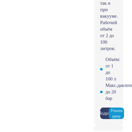
так и
при
вакууме.
Рабочий
объём
от 2 до
100
литров.
Объём:
от 1
до
100 л
Макс.давлен
до 20
бар
Узнать
Подробнее
цену