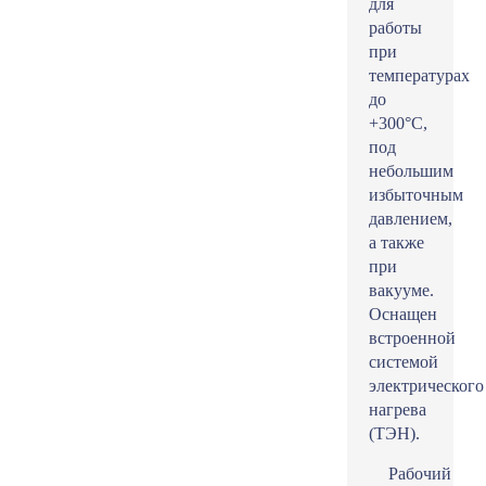
для
работы
при
температурах
до
+300°С,
под
небольшим
избыточным
давлением,
а также
при
вакууме.
Оснащен
встроенной
системой
электрического
нагрева
(ТЭН).
Рабочий