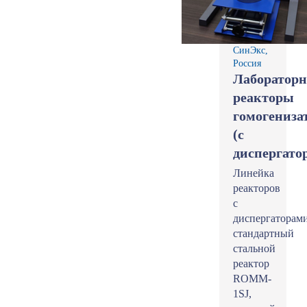
СинЭкс,
Россия
Лаборатор
реакторы
гомогениза
(с
диспергато
Линейка
реакторов
с
диспергаторами
стандартный
стальной
реактор
ROMM-
1SJ,