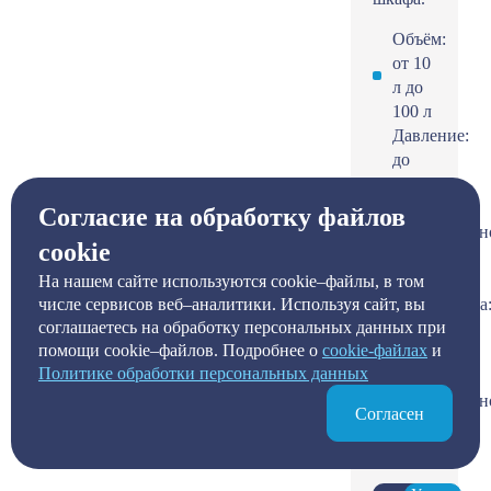
Объём:
от 10
л до
100 л
Давление:
до
250
бар
Согласие на обработку файлов
(опциональн
cookie
до
400)
На нашем сайте используются cookie–файлы, в том
числе сервисов веб–аналитики. Используя сайт, вы
Температура
соглашаетесь на обработку персональных данных при
от -80
помощи cookie–файлов. Подробнее о
сookie-файлах
и
до
Политике обработки персональных данных
+350°С
(опциональн
Согласен
до
600°С)