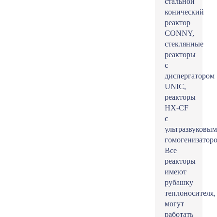
стальной
конический
реактор
CONNY,
стеклянные
реакторы
с
диспергатором
UNIC,
реакторы
HX-CF
с
ультразвуковым
гомогенизаторо
Все
реакторы
имеют
рубашку
теплоносителя,
могут
работать