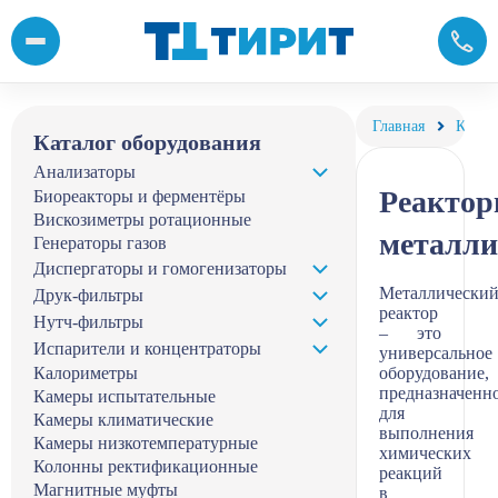
Металлические реакторы, стальные реакторы с мешалкой купит
Главная
Катал
Каталог оборудования
Анализаторы
Реакто
Биореакторы и ферментёры
Вискозиметры ротационные
металли
Генераторы газов
Диспергаторы и гомогенизаторы
Металлически
Друк-фильтры
реактор
Нутч-фильтры
– это
Испарители и концентраторы
универсальное
Калориметры
оборудование,
предназначенн
Камеры испытательные
для
Камеры климатические
выполнения
Камеры низкотемпературные
химических
Колонны ректификационные
реакций
Магнитные муфты
в