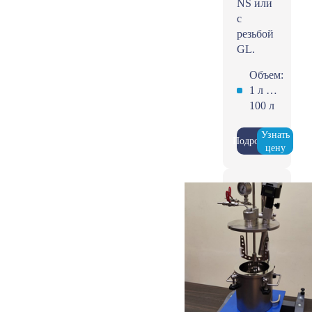
NS или
с
резьбой
GL.
Объем:
1 л …
100 л
Узнать
Подробнее
цену