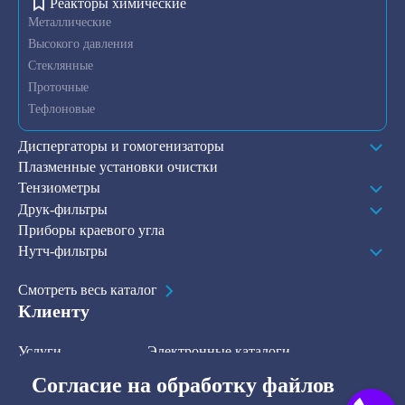
Реакторы химические
Металлические
Высокого давления
Стеклянные
Проточные
Тефлоновые
Диспергаторы и гомогенизаторы
Плазменные установки очистки
Тензиометры
Друк-фильтры
Приборы краевого угла
Нутч-фильтры
Смотреть весь каталог
Клиенту
Услуги
Электронные каталоги
Решения
О компании
Согласие на обработку файлов
В наличии на складе
Контакты