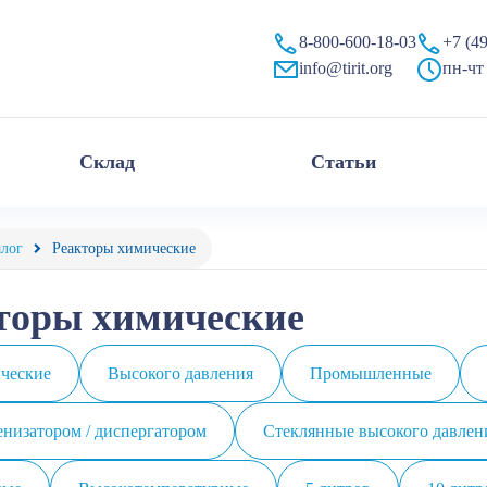
я химического синтеза по выгодной цене от «Тирит»
8-800-600-18-03
+7 (4
info@tirit.org
пн-чт 
Склад
Статьи
алог
Реакторы химические
торы химические
ческие
Высокого давления
Промышленные
енизатором / диспергатором
Стеклянные высокого давлен