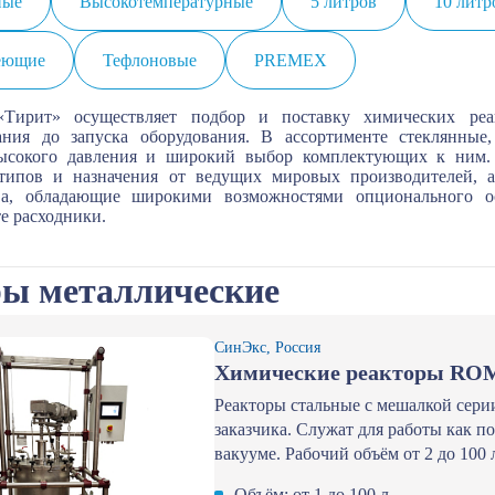
ные
Высокотемпературные
5 литров
10 литр
еющие
Тефлоновые
PREMEX
«Тирит» осуществляет подбор и поставку химических ре
ания до запуска оборудования. В ассортименте стеклянные,
ысокого давления и широкий выбор комплектующих к ним. В
типов и назначения от ведущих мировых производителей, а
ва, обладающие широкими возможностями опционального о
е расходники.
ры металлические
СинЭкс, Россия
Химические реакторы R
Реакторы стальные с мешалкой сер
заказчика. Служат для работы как 
вакууме. Рабочий объём от 2 до 100 
Объём: от 1 до 100 л