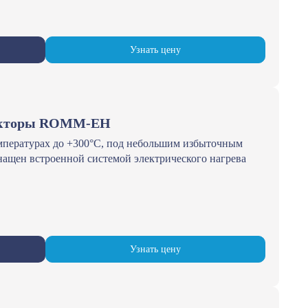
Узнать цену
акторы ROMM-EH
емпературах до +300°С, под небольшим избыточным
нащен встроенной системой электрического нагрева
Узнать цену