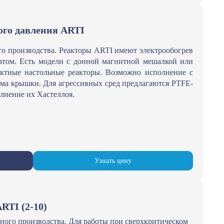
го давления ARTI
го производства. Реакторы ARTI имеют электрообогрев
атом. Есть модели с донной магнитной мешалкой или
ктные настольные реакторы. Возможно исполнение с
ема крышки. Для агрессивных сред предлагаются PTFE-
лнение их Хастеллоя.
Узнать цену
RTI (2-10)
нного производства. Для работы при сверхкритическом