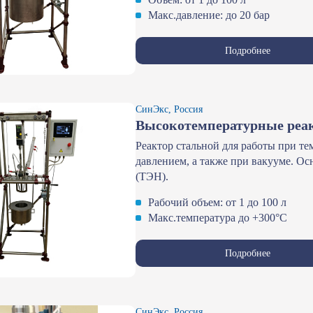
Макс.давление: до 20 бар
Подробнее
СинЭкс, Россия
Высокотемпературные ре
Реактор стальной для работы при т
давлением, а также при вакууме. Ос
(ТЭН).
Рабочий объем: от 1 до 100 л
Макс.температура до +300°С
Подробнее
СинЭкс, Россия