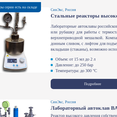
ры серии есть на складе
СинЭкс, Россия
Стальные реакторы высоко
Лабораторные автоклавы российско
или рубашку для работы с термост
верхнеприводной мешалкой. Компа
донным сливом, с лифтом для подъ
вкладыши (стаканы), возможно испо
Объем: от 15 мл до 2 л
Давление: до 250 бар
Температура: до 300 °С
Подробнее
СинЭкс, Россия
Лабораторный автоклав BA
Реактор высокого давления собстве