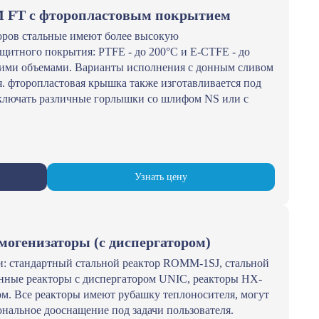
 FT с фторопластовым покрытием
оров стальные имеют более высокую
щитного покрытия: PTFE - до 200°С и E-CTFE - до
шими объемами. Варианты исполнения с донным сливом
ля. фторопластовая крышка также изготавливается под
включать различные горлышки со шлифом NS или с
Узнать цену
могенизаторы (с диспергатором)
и: стандартный стальной реактор ROMM-1SJ, стальной
нные реакторы с диспергатором UNIC, реакторы HX-
ом. Все реакторы имеют рубашку теплоносителя, могут
нальное дооснащение под задачи пользователя.