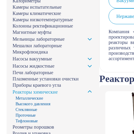
Вакуум
Калориметры
Камеры испытательные
Камеры климатические
Нержав
Камеры низкотемпературные
Колонны ректификационные
Компания 
Магнитные муфты
проектиров
Мельницы лабораторные
реакторы в
Мешалки лабораторные
различных 
Микрофлюидика
производст
ассортимент
Насосы вакуумные
Насосы жидкостные
Печи лабораторные
Реакто
Плазменные установки очистки
Приборы краевого угла
Реакторы химические
Металлические
Высокого давления
Стеклянные
Проточные
Тефлоновые
Реометры порошков
Розлив и упаковка