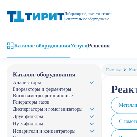
Купить химические реакторы, реакторные системы, реакторы дл
Лабораторное, аналитическое и
испытательное оборудование
Каталог оборудования
Услуги
Решения
Главная
Кат
Каталог оборудования
Анализаторы
Реак
Биореакторы и ферментёры
Вискозиметры ротационные
Генераторы газов
Металли
Диспергаторы и гомогенизаторы
Друк-фильтры
С гомог
Нутч-фильтры
Испарители и концентраторы