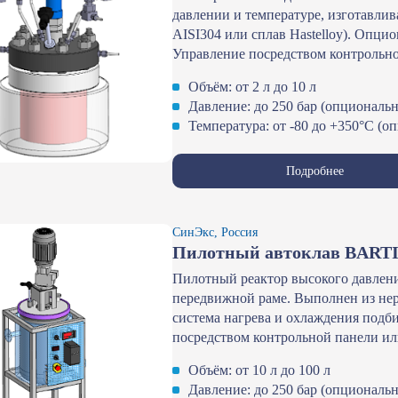
давлении и температуре, изготавли
AISI304 или сплав Hastelloy). Опци
Управление посредством контрольно
Объём: от 2 л до 10 л
Давление: до 250 бар (опциональн
Температура: от -80 до +350°С (о
Подробнее
СинЭкс, Россия
Пилотный автоклав BARTI 
Пилотный реактор высокого давлен
передвижной раме. Выполнен из нер
система нагрева и охлаждения подби
посредством контрольной панели ил
Объём: от 10 л до 100 л
Давление: до 250 бар (опциональн