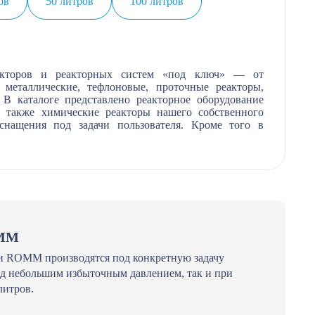
ов
50 литров
100 литров
акторов и реакторных систем «под ключ» — от
 металлические, тефлоновые, проточные реакторы,
 каталоге представлено реакторное оборудование
 также химические реакторы нашего собственного
снащения под задачи пользователя. Кроме того в
OMM
ии ROMM производятся под конкретную задачу
под небольшим избыточным давлением, так и при
литров.