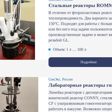
Стальные реакторы ROMM
В отличие от фторопластовых реакт
теплопроводимость. Два варианта за
150°С. Подходят для работы с боль
или без него под задачи пользовате
производственные задачи и может 
резьбой GL.
Объем: 1 л … 100 л
Подробнее
СинЭкс, Россия
Лабораторные реакторы го
Линейка реакторов с диспергаторам
конический реактор CONNY, стекля
CF с ультразвуковым гомогенизатор
работать в вакууме. Возможно опцио