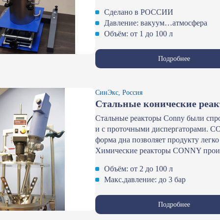
Сделано в РОССИИ
Давление: вакуум…атмосфера
Объём: от 1 до 100 л
Подробнее
СинЭкс, Россия
Стальные конические ре
Стальные реакторы Conny были спр
и с проточными диспергаторами. C
форма дна позволяет продукту легко
Химические реакторы CONNY произв
Объём: от 2 до 100 л
Макс.давление: до 3 бар
Подробнее