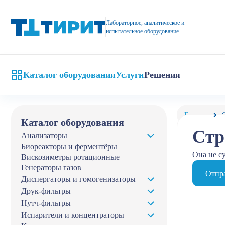
Лабораторное, аналитическое и
испытательное оборудование
Каталог оборудования
Услуги
Решения
Главная
Каталог оборудования
Стр
Анализаторы
Биореакторы и ферментёры
Она не с
Вискозиметры ротационные
Генераторы газов
Отпра
Диспергаторы и гомогенизаторы
Друк-фильтры
Нутч-фильтры
Испарители и концентраторы