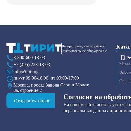
Ката
Лабораторное, аналитическое
и испытательное оборудование
8-800-600-18-03
Ре
Метал
+7 (495) 223-18-03
info@tirit.org
Высок
пн-чт 09:00-18:00, пт 09:00-17:00
Стекл
Москва, проезд Завода Серп и Молот
3а, строение 2
Диспер
Согласие на обработ
Плазме
Отправить запрос
На нашем сайте используются coo
Тензио
персональных данных при помощ
Друк-ф
Прибор
Нутч-ф