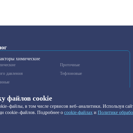
лог
акторы химические
лические
Проточные
ого давления
Тефлоновые
янные
гаторы и гомогенизаторы
ку файлов cookie
нные установки очистки
kie–файлы, в том числе сервисов веб–аналитики. Используя сайт
метры
и cookie–файлов. Подробнее о
сookie-файлах
и
Политике обрабо
ильтры
ы краевого угла
ильтры