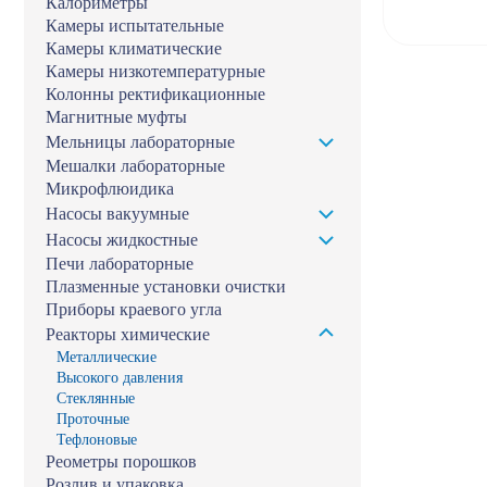
Калориметры
Камеры испытательные
Камеры климатические
Камеры низкотемпературные
Колонны ректификационные
Магнитные муфты
Мельницы лабораторные
Мешалки лабораторные
Микрофлюидика
Насосы вакуумные
Насосы жидкостные
Печи лабораторные
Плазменные установки очистки
Приборы краевого угла
Реакторы химические
Металлические
Высокого давления
Стеклянные
Проточные
Тефлоновые
Реометры порошков
Розлив и упаковка