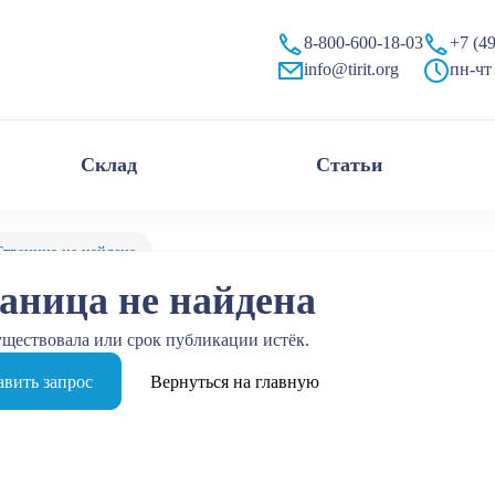
8-800-600-18-03
+7 (4
info@tirit.org
пн-чт 
Склад
Статьи
Страница не найдена
аница не найдена
уществовала или срок публикации истёк.
вить запрос
Вернуться на главную