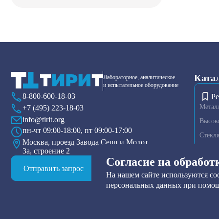
Ката
Лабораторное, аналитическое
и испытательное оборудование
8-800-600-18-03
Ре
Метал
+7 (495) 223-18-03
info@tirit.org
Высок
пн-чт 09:00-18:00, пт 09:00-17:00
Стекл
Москва, проезд Завода Серп и Молот
3а, строение 2
Диспер
Согласие на обработ
Плазме
Отправить запрос
На нашем сайте используются coo
Тензио
персональных данных при помощ
Друк-ф
Прибор
Нутч-ф