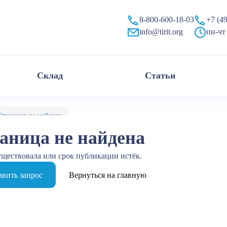
8-800-600-18-03
+7 (4
info@tirit.org
пн-чт 
Склад
Статьи
Страница не найдена
аница не найдена
уществовала или срок публикации истёк.
вить запрос
Вернуться на главную