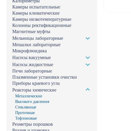
Калориметры
Камеры испытательные
Камеры климатические
Камеры низкотемпературные
Колонны ректификационные
Магнитные муфты
Мельницы лабораторные
Мешалки лабораторные
Микрофлюидика
Насосы вакуумные
Насосы жидкостные
Печи лабораторные
Плазменные установки очистки
Приборы краевого угла
Реакторы химические
Металлические
Высокого давления
Стеклянные
Проточные
Тефлоновые
Реометры порошков
Розлив и упаковка