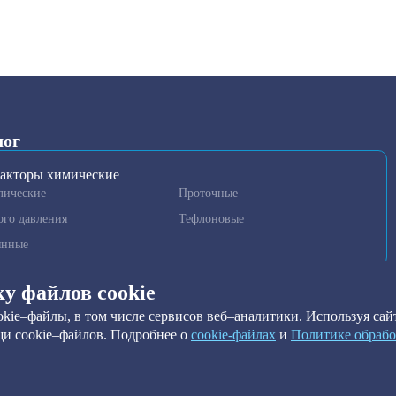
лог
акторы химические
лические
Проточные
ого давления
Тефлоновые
янные
гаторы и гомогенизаторы
ку файлов cookie
нные установки очистки
kie–файлы, в том числе сервисов веб–аналитики. Используя сайт
метры
и cookie–файлов. Подробнее о
сookie-файлах
и
Политике обрабо
ильтры
ы краевого угла
ильтры