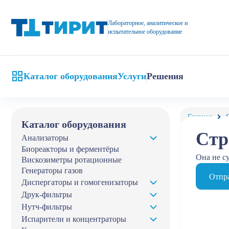
Лабораторное, аналитическое и
испытательное оборудование
Каталог оборудования
Услуги
Решения
Главная
Каталог оборудования
Стр
Анализаторы
Биореакторы и ферментёры
Она не с
Вискозиметры ротационные
Генераторы газов
Отпра
Диспергаторы и гомогенизаторы
Друк-фильтры
Нутч-фильтры
Испарители и концентраторы