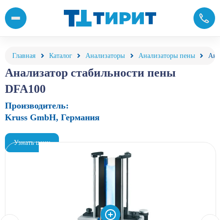
Анализатор пены, стабильности пены KRUSS DFA100 купить п
Главная
Каталог
Анализаторы
Анализаторы пены
Ана
Анализатор стабильности пены
DFA100
Производитель:
Kruss GmbH, Германия
Узнать цену