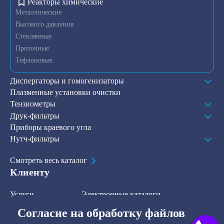
Реакторы химические
Металлические
Высокого давления
Стеклянные
Проточные
Тефлоновые
Диспергаторы и гомогенизаторы
Плазменные установки очистки
Тензиометры
Друк-фильтры
Приборы краевого угла
Нутч-фильтры
Смотреть весь каталог
Клиенту
Услуги
Электронные каталоги
Решения
О компании
Согласие на обработку файлов
В наличии на складе
Контакты