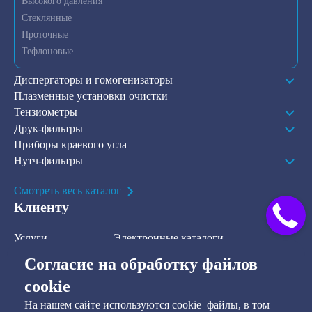
Высокого давления
Стеклянные
Проточные
Тефлоновые
Диспергаторы и гомогенизаторы
Плазменные установки очистки
Тензиометры
Друк-фильтры
Приборы краевого угла
Нутч-фильтры
Смотреть весь каталог
Клиенту
Услуги
Электронные каталоги
Решения
О компании
Согласие на обработку файлов
В наличии на складе
Контакты
cookie
На нашем сайте используются cookie–файлы, в том
Наша рассылка