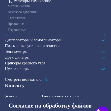
Реакторы химические
Металлические
Высокого давления
Стеклянные
Проточные
Тефлоновые
Диспергаторы и гомогенизаторы
Плазменные установки очистки
Тензиометры
Друк-фильтры
Приборы краевого угла
Нутч-фильтры
Смотреть весь каталог
Клиенту
Услуги
Электронные каталоги
Решения
О компании
Согласие на обработку файлов
В наличии на складе
Контакты