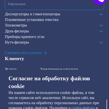
Тефлоновые
Диспергаторы и гомогенизаторы
Плазменные установки очистки
Тензиометры
Друк-фильтры
Приборы краевого угла
Нутч-фильтры
Смотреть весь каталог
Клиенту
Услуги
Электронные каталоги
Решения
О компании
Согласие на обработку файлов
В наличии на складе
Контакты
cookie
На нашем сайте используются cookie–файлы, в том
Наша рассылка
числе сервисов веб–аналитики. Используя сайт, вы
соглашаетесь на обработку персональных данных при
Подписаться
помощи cookie–файлов. Подробнее о
сookie-файлах
и