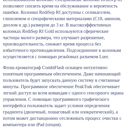
позволяют снизить время на обслуживание и вероятность
ошибки. Колонки RediSep Rf доступны с селикагелем,
глиноземом и специфическими материалами (С18, амином,
диолом и др.) размером до 3 кг. В высокоэффективных
колонках RediSep Rf Gold используются сферические
частицы малого размера, что улучшает разрешение,
производительность, снижает время процесса без
избыточного противодавления. Подсоединение к колонкам
осуществляется с помощью резьбовых разъемом Luer.
Флэш-хроматограф CombiFlash оснащен интуитивно
понятным программным обеспечением. Даже начинающий
пользователь будет запускать данную систему в считанные
минуты. Программное обеспечение PeakTrak обеспечивает
легкий доступ ко всем командам с одного сенсорного экрана
управления. С помощью программного графического
интерфейса пользователь задает условия определения
градиента (двоичный, пошаговый или изократический), а
потом может дистанционно отслеживать процесс очистки с
компьютера или iPad (опция).