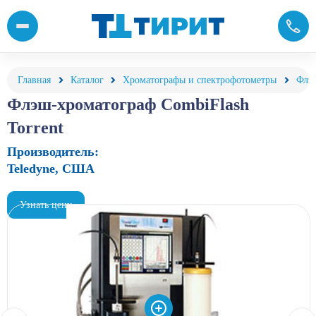
Флэш-хроматограф CombiFlash Torrent
Главная
Каталог
Хроматографы и спектрофотометры
Флэ
Флэш-хроматограф CombiFlash
Torrent
Производитель:
Teledyne, США
Узнать цену