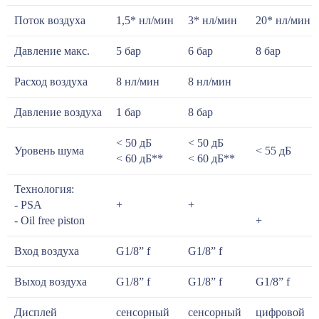
Поток воздуха
1,5* нл/мин
3* нл/мин
20* нл/мин
Давление макс.
5 бар
6 бар
8 бар
Расход воздуха
8 нл/мин
8 нл/мин
Давление воздуха
1 бар
8 бар
< 50 дБ
< 50 дБ
Уровень шума
< 55 дБ
< 60 дБ**
< 60 дБ**
Технология:
- PSA
+
+
- Oil free piston
+
Вход воздуха
G1/8” f
G1/8” f
Выход воздуха
G1/8” f
G1/8” f
G1/8” f
Дисплей
сенсорный
сенсорный
цифровой