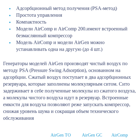
Адсорбционный метод получения (PSA-метод)
Простота управления
Компактность
Модели AirComp и AirComp 200.имеют встроенный
безмаслянный компрессор
Модель AirComp и модели AirGen можно
устанавливать одна на другую (до 4 шт.)
Генераторы моделей AirGen производят чистый воздух по
методу PSA (Pressure Swing Adsorption), основанном на
адсорбции. Сжатый воздух поступает в два адсорбционных
резервуара, которые заполнены молекулярным ситом. Сито
задерживает в себе полученные молекулы из сжатого воздуха,
а молекулы чистого воздуха идут в резервуар. Встроенные
емкости для воздуха позволяют реже запускать компрессор,
снижая уровень шума и сокращая объем технического
обслуживания
AirGen TO
AirGen GC
AirComp