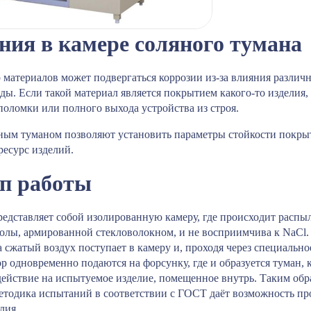
ия в камере соляного тумана
материалов может подвергаться коррозии из-за влияния различ
ы. Если такой материал является покрытием какого-то изделия,
поломки или полного выхода устройства из строя.
ым туманом позволяют установить параметры стойкости покрыт
ресурс изделий.
п работы
едставляет собой изолированную камеру, где происходит распыл
лы, армированной стекловолокном, и не восприимчива к NaCl. С
а сжатый воздух поступает в камеру и, проходя через специальн
ор одновременно подаются на форсунку, где и образуется туман,
действие на испытуемое изделие, помещенное внутрь. Таким обр
методика испытаний в соответствии с ГОСТ даёт возможность пр
лия.