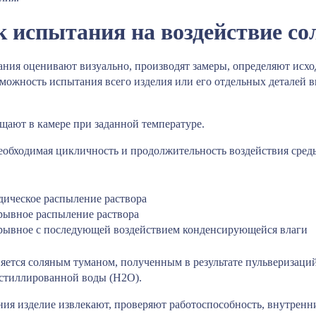
 испытания на воздействие со
ания оценивают визуально, производят замеры, определяют исхо
можность испытания всего изделия или его отдельных деталей 
ещают в камере при заданной температуре.
необходимая цикличность и продолжительность воздействия сред
дическое распыление раствора
рывное распыление раствора
рывное с последующей воздействием конденсирующейся влаги
няется соляным туманом, полученным в результате пульверизаций 
истиллированной воды (H2O).
ния изделие извлекают, проверяют работоспособность, внутренн