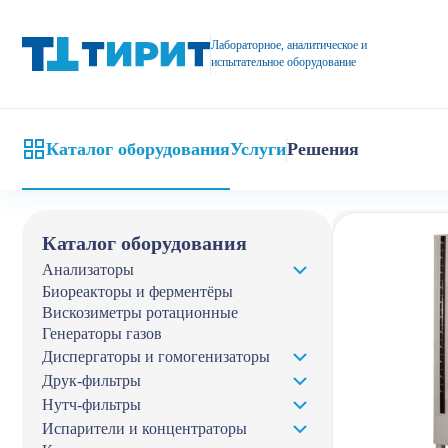
Испытания в камере соляного (солевого) тумана по ГОСТ (возде
Лабораторное, аналитическое и
испытательное оборудование
Каталог оборудования
Услуги
Решения
Главная
Кат
Каталог оборудования
Анализаторы
Биореакторы и ферментёры
Вискозиметры ротационные
Генераторы газов
Диспергаторы и гомогенизаторы
Друк-фильтры
Нутч-фильтры
Испарители и концентраторы