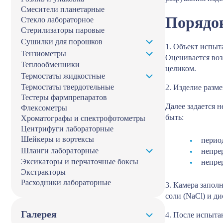
Смесители планетарные
Порядок
Стекло лабораторное
Стерилизаторы паровые
Сушилки для порошков
1. Объект испыт
Тензиометры
Оценивается воз
Теплообменники
целиком.
Термостаты жидкостные
Термостаты твердотельные
2. Изделие разм
Тестеры фармпрепаратов
Далее задается 
Флексометры
быть:
Хроматографы и спектрофотометры
Центрифуги лабораторные
Шейкеры и вортексы
перио
Шланги лабораторные
непре
Эксикаторы и перчаточные боксы
непре
Экстракторы
Расходники лабораторные
3. Камера запол
соли (NaCl) и д
Галерея
4. После испыта