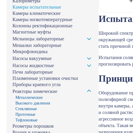
Калориметры
Камеры испытательные
Камеры климатические
Испытан
Камеры низкотемпературные
Колонны ректификационные
Магнитные муфты
Широкий спектр 
Мельницы лабораторные
окружающей сред
Мешалки лабораторные
стать причиной 
Микрофлюидика
Испытания солян
Насосы вакуумные
прогнозировать 
Насосы жидкостные
Печи лабораторные
Принци
Плазменные установки очистки
Приборы краевого угла
Реакторы химические
Оборудование пр
Металлические
полиэфирной смо
Высокого давления
внутри камеры, 
Стеклянные
и соляной раств
Проточные
агрессивное воз
Тефлоновые
объекта. Такая 
Реометры порошков
разрушения изде
Розлив и упаковка