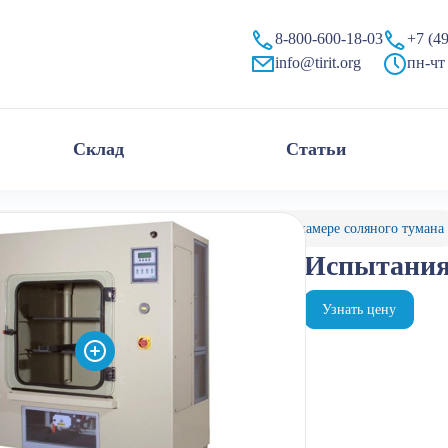
йствие на материалы, стойкость в соляном тумане)
8-800-600-18-03
+7 (4
info@tirit.org
пн-чт 
Склад
Статьи
алог
Камеры испытательные
Испытания в камере соляного тумана
Испытания 
Узнать цену