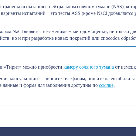
странены испытания в нейтральном соляном тумане (NSS), котор
варианты испытаний – это тесты ASS (кроме NaCl добавляется у
ором NaCl является незаменимым методом оценки, не только дл
йств, но и при разработке новых покрытий или способов обрабо
и «Тирит» можно приобрести
камеру соляного тумана
от немецк
ения консультации — звоните телефонам, пишите на email или з
е данные и форма для заполнения доступны по
ссылке
.