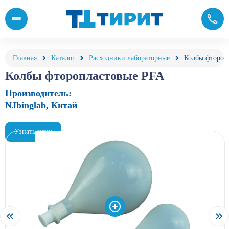
Колбы фторопластовые PFA купить от компании «Тирит»
Главная
Каталог
Расходники лабораторные
Колбы фтороп
Колбы фторопластовые PFA
Производитель:
NJbinglab, Китай
Узнать цену