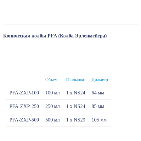
Коническая колбы PFA (Колба Эрленмейера)
Объем
Горлышко
Диаметр
PFA-ZXP-100
100 мл
1 х NS24
64 мм
PFA-ZXP-250
250 мл
1 х NS24
85 мм
PFA-ZXP-500
500 мл
1 х NS29
105 мм