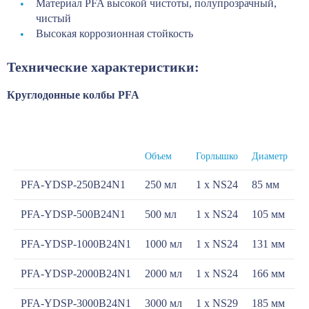
Материал PFA высокой чистоты, полупрозрачный,
чистый
Высокая коррозионная стойкость
Технические характеристики:
Круглодонные колбы PFA
Объем
Горлышко
Диаметр
PFA-YDSP-250B24N1
250 мл
1 х NS24
85 мм
PFA-YDSP-500B24N1
500 мл
1 х NS24
105 мм
PFA-YDSP-1000B24N1
1000 мл
1 х NS24
131 мм
PFA-YDSP-2000B24N1
2000 мл
1 х NS24
166 мм
PFA-YDSP-3000B24N1
3000 мл
1 х NS29
185 мм