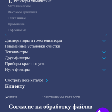
Реакторы химические
Металлические
Высокого давления
Стеклянные
Проточные
Тефлоновые
Диспергаторы и гомогенизаторы
Плазменные установки очистки
Тензиометры
Друк-фильтры
Приборы краевого угла
Нутч-фильтры
Смотреть весь каталог
Клиенту
Услуги
Электронные каталоги
Решения
О компании
Согласие на обработку файлов
В наличии на складе
Контакты