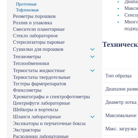
Диапа
Проточные
Макси
Тефлоновые
Сенсо
Реометры порошков
Много
Розлив и упаковка
подхо
Смесители планетарные
Стекло лабораторное
Стерилизаторы паровые
Техническ
Сушилки для порошков
Тензиометры
Теплообменники
Термостаты жидкостные
Тип образца
Термостаты твердотельные
Тестеры фармпрепаратов
Диапазон разме
Флексометры
Хроматографы и спектрофотометры
Диаметр лотка 
Центрифуги лабораторные
Шейкеры и вортексы
Максимальное 
Шланги лабораторные
Эксикаторы и перчаточные боксы
Макс. загрузка
Экстракторы
Расходники лабораторные