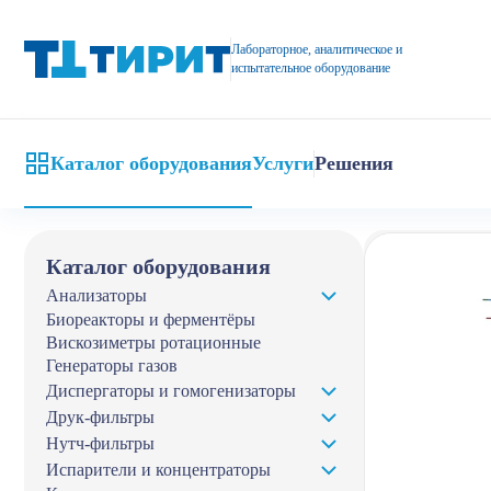
Лабораторная просеивающая машина (вибросито) купить от ко
Лабораторное, аналитическое и
испытательное оборудование
Каталог оборудования
Услуги
Решения
Главная
Кат
Каталог оборудования
Анализаторы
Биореакторы и ферментёры
Вискозиметры ротационные
Генераторы газов
Диспергаторы и гомогенизаторы
Друк-фильтры
Нутч-фильтры
Испарители и концентраторы