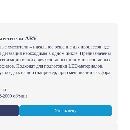
месители ARV
е смесители – идеальное решение для процессов, где
 дегазация необходимы в одном цикле. Предназначены
генизации вязких, двухсоставных или многосоставных
ерфилов. Подходят для подготовки LED-материалов,
ут оседать на дно (например, при смешивании фосфора
0 кг
2-2000 об/мин
Узнать цену