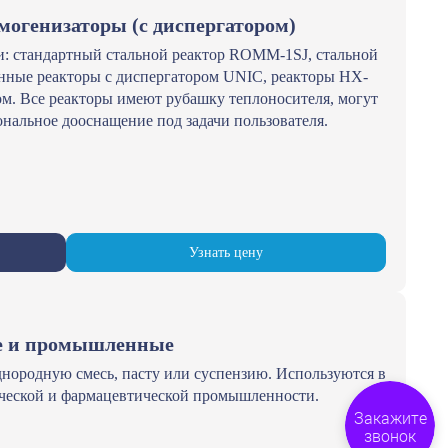
могенизаторы (с диспергатором)
и: стандартный стальной реактор ROMM-1SJ, стальной
нные реакторы с диспергатором UNIC, реакторы HX-
ом. Все реакторы имеют рубашку теплоносителя, могут
нальное дооснащение под задачи пользователя.
Узнать цену
е и промышленные
нородную смесь, пасту или суспензию. Используются в
тической и фармацевтической промышленности.
Закажите
звонок