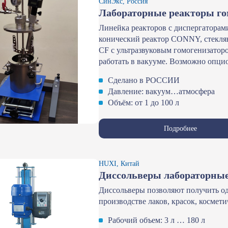
СинЭкс, Россия
Лабораторные реакторы го
Линейка реакторов с диспергаторам
конический реактор CONNY, стекля
CF с ультразвуковым гомогенизатор
работать в вакууме. Возможно опцио
Сделано в РОССИИ
Давление: вакуум…атмосфера
Объём: от 1 до 100 л
Подробнее
HUXI, Китай
Диссольверы лабораторны
Диссольверы позволяют получить од
производстве лаков, красок, косме
Рабочий объем: 3 л … 180 л