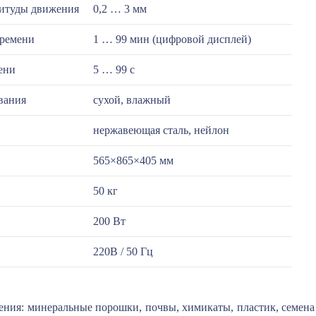
итуды движения
0,2 … 3 мм
времени
1 … 99 мин (цифровой дисплей)
ени
5 … 99 с
вания
сухой, влажный
нержавеющая сталь, нейлон
565×865×405 мм
50 кг
200 Вт
220В / 50 Гц
ния: минеральные порошки, почвы, химикаты, пластик, семена 