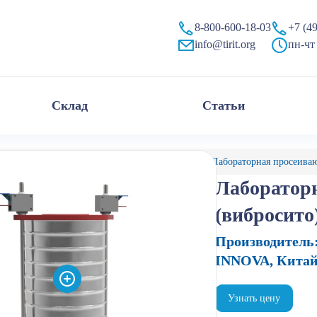
мпании «Тирит»
8-800-600-18-03
+7 (4
info@tirit.org
пн-чт 
Склад
Статьи
алог
Мельницы лабораторные
Прочие
Лабораторная просеива
Лаборатор
(вибросито
Производитель
INNOVA, Кита
Узнать цену