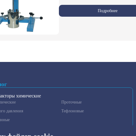
Подробнее
лог
акторы химические
лические
Проточные
ого давления
Тефлоновые
янные
гаторы и гомогенизаторы