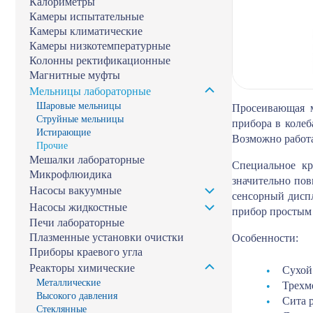
Калориметры
Камеры испытательные
Камеры климатические
Камеры низкотемпературные
Колонны ректификационные
Магнитные муфты
Мельницы лабораторные
Шаровые мельницы
Просеивающая м
Струйные мельницы
прибора в колеб
Истирающие
Возможно работа
Прочие
Мешалки лабораторные
Специальное кр
Микрофлюидика
значительно пов
Насосы вакуумные
сенсорный диспл
Насосы жидкостные
прибор простым 
Печи лабораторные
Плазменные установки очистки
Особенности:
Приборы краевого угла
Реакторы химические
Сухой
Металлические
Трехм
Высокого давления
Сита р
Стеклянные