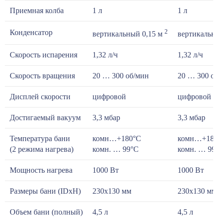
Приемная колба
1 л
1 л
2
Конденсатор
вертикальный 0,15 м
вертикальн
Скорость испарения
1,32 л/ч
1,32 л/ч
Скорость вращения
20 … 300 об/мин
20 … 300 о
Дисплей скорости
цифровой
цифровой
Достигаемый вакуум
3,3 мбар
3,3 мбар
Температура бани
комн…+180°С
комн…+180
(2 режима нагрева)
комн. … 99°С
комн. … 99
Мощность нагрева
1000 Вт
1000 Вт
Размеры бани (IDxH)
230x130 мм
230x130 мм
Объем бани (полный)
4,5 л
4,5 л