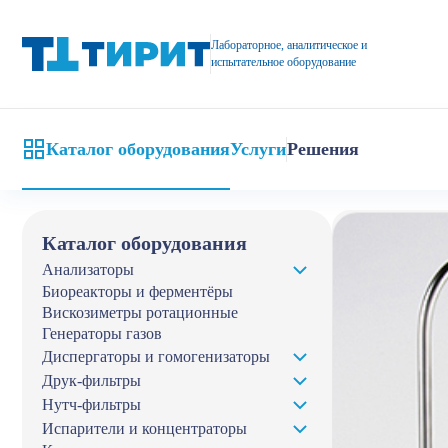
Magic Reactor &quot;волшебный реактор&quot; от компании «Ти
Лабораторное, аналитическое и
испытательное оборудование
Каталог оборудования
Услуги
Решения
Главная
Кат
Каталог оборудования
Анализаторы
Биореакторы и ферментёры
Вискозиметры ротационные
Генераторы газов
Диспергаторы и гомогенизаторы
Друк-фильтры
Нутч-фильтры
Испарители и концентраторы