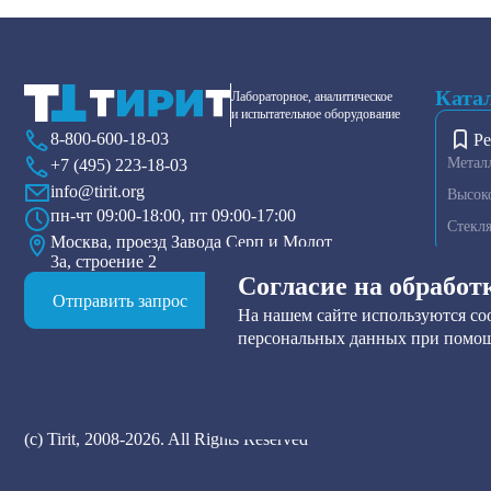
Ката
Лабораторное, аналитическое
и испытательное оборудование
8-800-600-18-03
Ре
Метал
+7 (495) 223-18-03
info@tirit.org
Высок
пн-чт 09:00-18:00, пт 09:00-17:00
Стекл
Москва, проезд Завода Серп и Молот
3а, строение 2
Диспер
Согласие на обработ
Плазме
Отправить запрос
На нашем сайте используются coo
Тензио
персональных данных при помощ
Друк-ф
Прибор
Нутч-ф
Смотре
(с) Tirit, 2008-2026. All Rights Reserved