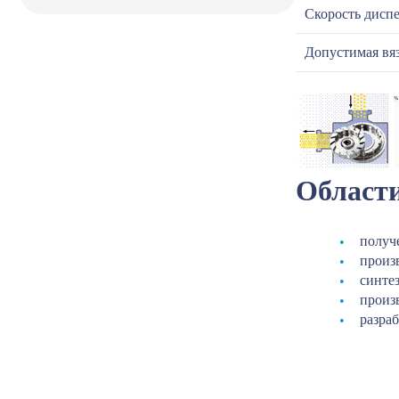
Скорость дисп
Допустимая вя
Област
получ
произ
синтез
произ
разра