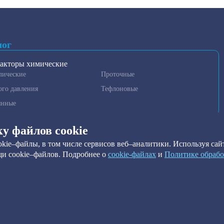
лог
акторы химические
лические
Проточные
ого давления
Тефлоновые
янные
гаторы и гомогенизаторы
ку файлов cookie
нные установки очистки
kie–файлы, в том числе сервисов веб–аналитики. Используя сайт
метры
и cookie–файлов. Подробнее о
сookie-файлах
и
Политике обрабо
ильтры
ы краевого угла
ильтры
ть весь каталог