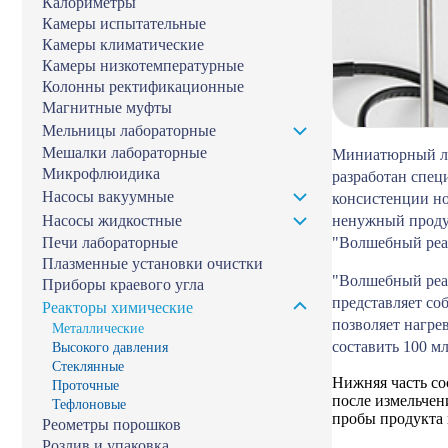
Калориметры
Камеры испытательные
Камеры климатические
Камеры низкотемпературные
Колонны ректификационные
Магнитные муфты
Мельницы лабораторные
Мешалки лабораторные
Миниатюрный ла
Микрофлюидика
разработан спец
Насосы вакуумные
консистенции но
Насосы жидкостные
ненужный продук
Печи лабораторные
"Волшебный реак
Плазменные установки очистки
"Волшебный реак
Приборы краевого угла
представляет со
Реакторы химические
позволяет нагре
Металлические
составить 100 мл
Высокого давления
Стеклянные
Нижняя часть с
Проточные
после измельчен
Тефлоновые
пробы продукта
Реометры порошков
Розлив и упаковка