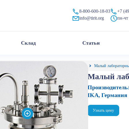
рит»
8-800-600-18-03
+7 (4
info@tirit.org
пн-чт 
Склад
Статьи
алог
Реакторы химические
Металлические
Малый лабораторны
Малый лаб
Производитель
IKA, Германия
Узнать цену