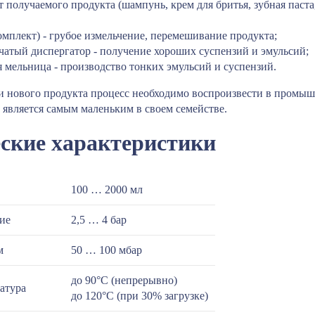
т получаемого продукта (шампунь, крем для бритья, зубная паста
мплект) - грубое измельчение, перемешивание продукта;
чатый диспергатор - получение хороших суспензий и эмульсий;
я мельница - производство тонких эмульсий и суспензий.
и нового продукта процесс необходимо воспроизвести в промыш
н является самым маленьким в своем семействе.
ские характеристики
100 … 2000 мл
ие
2,5 … 4 бар
м
50 … 100 мбар
до 90°С (непрерывно)
атура
до 120°С (при 30% загрузке)