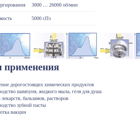
ергирования
3000 … 26000 об/мин
зкость
5000 сПз
и применения
ение дорогостоящих химических продуктов
водство шампуня, жидкого мыла, геля для душа
 лекарств, бальзамов, растворов
водство зубной пасты
ботка вакцин