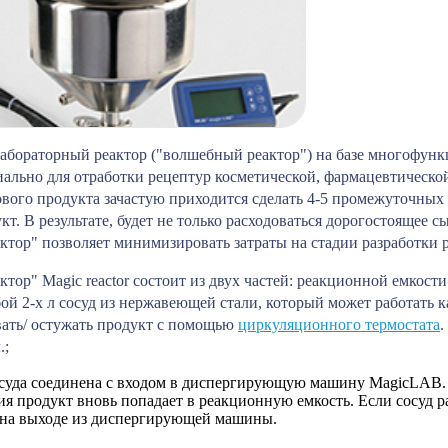
бораторный реактор ("волшебный реактор") на базе многофун
иально для отработки рецептур косметической, фармацевтическо
вого продукта зачастую приходится сделать 4-5 промежуточных 
т. В результате, будет не только расходоваться дорогостоящее с
тор" позволяет минимизировать затраты на стадии разработки 
тор" Magic reactor состоит из двух частей: реакционной емкос
бой 2-х л сосуд из нержавеющей стали, который может работать 
вать/ остужать продукт с помощью
циркуляционного термостата
.
.;
осуда соединена с входом в диспергирующую машину MagicLAB.
ия продукт вновь попадает в реакционную емкость. Если сосуд 
 на выходе из диспергирующей машины.