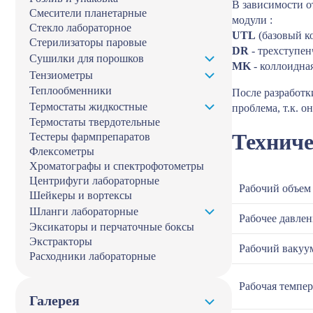
В зависимости о
Смесители планетарные
модули :
Стекло лабораторное
UTL
(базовый ко
Стерилизаторы паровые
DR
- трехступен
Сушилки для порошков
MK
- коллоидна
Тензиометры
Теплообменники
После разработк
Термостаты жидкостные
проблема, т.к. о
Термостаты твердотельные
Техниче
Тестеры фармпрепаратов
Флексометры
Хроматографы и спектрофотометры
Центрифуги лабораторные
Рабочий объем
Шейкеры и вортексы
Шланги лабораторные
Рабочее давлен
Эксикаторы и перчаточные боксы
Экстракторы
Рабочий вакуу
Расходники лабораторные
Рабочая темпер
Галерея