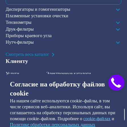
Диспергаторы и гомогенизаторы
Плазменные установки очистки
Тензиометры
Друк-фильтры
Приборы краевого угла
Нутч-фильтры
Смотреть весь каталог
Клиенту
Услуги
Электронные каталоги
Решения
О компании
Согласие на обработку файлов
В наличии на складе
Контакты
cookie
На нашем сайте используются cookie–файлы, в том
Наша рассылка
числе сервисов веб–аналитики. Используя сайт, вы
соглашаетесь на обработку персональных данных при
Подписаться
помощи cookie–файлов. Подробнее о
сookie-файлах
и
Политике обработки персональных данных
Я предоставляю согласие на обработку персональных данных, а