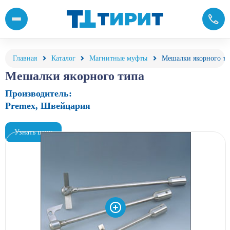
Реакторы высокого давления Premex с диагональными лезвиями
Главная
Каталог
Магнитные муфты
Мешалки якорного ти
Мешалки якорного типа
Производитель:
Premex, Швейцария
Узнать цену