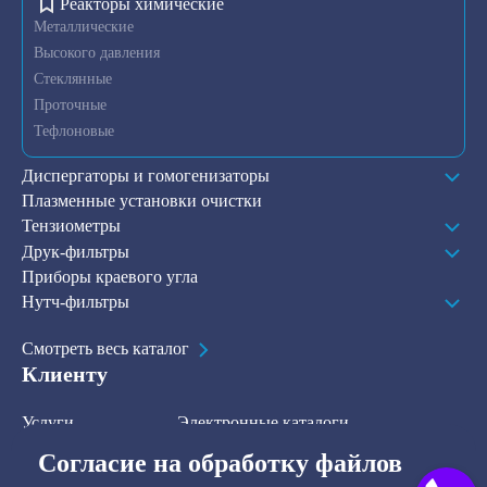
Реакторы химические
Металлические
Высокого давления
Стеклянные
Проточные
Тефлоновые
Диспергаторы и гомогенизаторы
Плазменные установки очистки
Тензиометры
Друк-фильтры
Приборы краевого угла
Нутч-фильтры
Смотреть весь каталог
Клиенту
Услуги
Электронные каталоги
Решения
О компании
Согласие на обработку файлов
В наличии на складе
Контакты