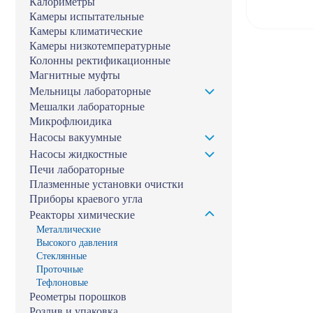
Калориметры
Камеры испытательные
Камеры климатические
Камеры низкотемпературные
Колонны ректификационные
Магнитные муфты
Мельницы лабораторные
Мешалки лабораторные
Микрофлюидика
Насосы вакуумные
Насосы жидкостные
Печи лабораторные
Плазменные установки очистки
Приборы краевого угла
Реакторы химические
Металлические
Высокого давления
Стеклянные
Проточные
Тефлоновые
Реометры порошков
Розлив и упаковка