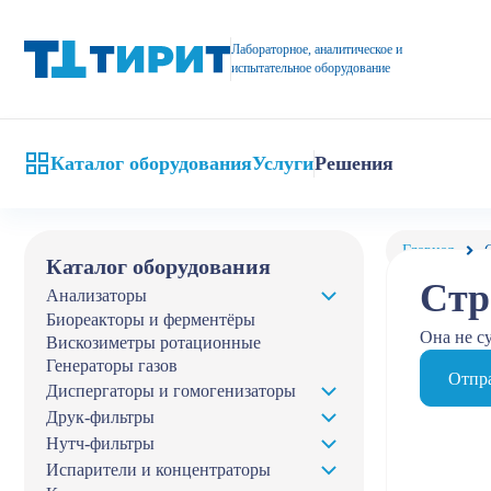
Лабораторное, аналитическое и
испытательное оборудование
Каталог оборудования
Услуги
Решения
Главная
Каталог оборудования
Стр
Анализаторы
Биореакторы и ферментёры
Она не с
Вискозиметры ротационные
Генераторы газов
Отпра
Диспергаторы и гомогенизаторы
Друк-фильтры
Нутч-фильтры
Испарители и концентраторы