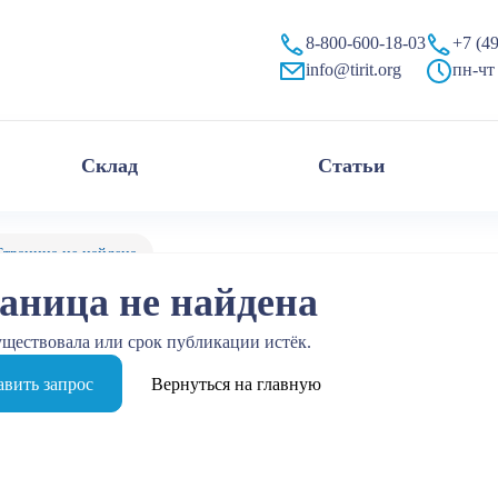
8-800-600-18-03
+7 (4
info@tirit.org
пн-чт 
Склад
Статьи
Страница не найдена
аница не найдена
уществовала или срок публикации истёк.
вить запрос
Вернуться на главную