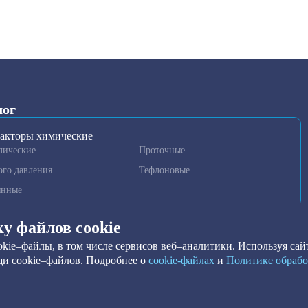
лог
акторы химические
лические
Проточные
ого давления
Тефлоновые
янные
гаторы и гомогенизаторы
ку файлов cookie
нные установки очистки
kie–файлы, в том числе сервисов веб–аналитики. Используя сайт
метры
и cookie–файлов. Подробнее о
сookie-файлах
и
Политике обрабо
ильтры
ы краевого угла
ильтры