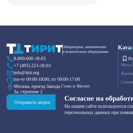
Ката
Лабораторное, аналитическое
и испытательное оборудование
8-800-600-18-03
Ре
Метал
+7 (495) 223-18-03
info@tirit.org
Высок
пн-чт 09:00-18:00, пт 09:00-17:00
Стекл
Москва, проезд Завода Серп и Молот
3а, строение 2
Диспер
Согласие на обработ
Плазме
Отправить запрос
На нашем сайте используются coo
Тензио
персональных данных при помощ
Друк-ф
Прибор
Нутч-ф