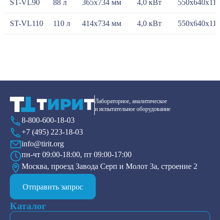
ST-VL90
88 л
365x734 мм
4,0 кВт
550x640x11
ST-VL110
110 л
414x734 мм
4,0 кВт
550x640x11
Лабораторное, аналитическое
и испытательное оборудование
8-800-600-18-03
+7 (495) 223-18-03
info@tirit.org
пн-чт 09:00-18:00, пт 09:00-17:00
Москва, проезд Завода Серп и Молот 3а, строение 2
Отправить запрос
Каталог