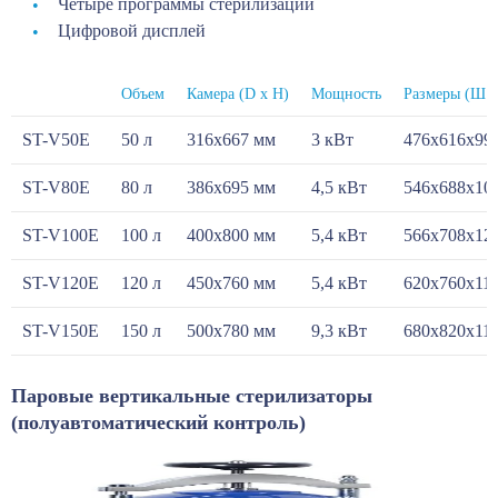
Четыре программы стерилизации
Цифровой дисплей
Объем
Камера (D х H)
Мощность
Размеры (Ш х
ST-V50E
50 л
316x667 мм
3 кВт
476x616x99
ST-V80E
80 л
386x695 мм
4,5 кВт
546x688x10
ST-V100E
100 л
400x800 мм
5,4 кВт
566x708x12
ST-V120E
120 л
450x760 мм
5,4 кВт
620x760x11
ST-V150E
150 л
500x780 мм
9,3 кВт
680x820x11
Паровые вертикальные стерилизаторы
(полуавтоматический контроль)