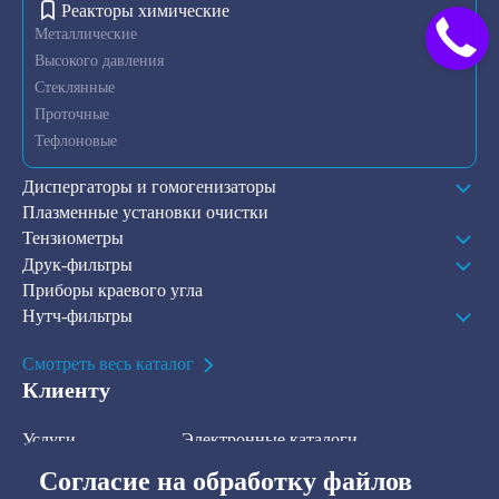
Реакторы химические
Металлические
Высокого давления
Стеклянные
Проточные
Тефлоновые
Диспергаторы и гомогенизаторы
Плазменные установки очистки
Тензиометры
Друк-фильтры
Приборы краевого угла
Нутч-фильтры
Смотреть весь каталог
Клиенту
Услуги
Электронные каталоги
Решения
О компании
Согласие на обработку файлов
В наличии на складе
Контакты