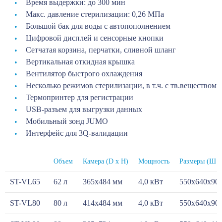
Время выдержки: до 300 мин
Макс. давление стерилизации: 0,26 МПа
Большой бак для воды с автопополнением
Цифровой дисплей и сенсорные кнопки
Сетчатая корзина, перчатки, сливной шланг
Вертикальная откидная крышка
Вентилятор быстрого охлаждения
Несколько режимов стерилизации, в т.ч. с тв.веществом
Термопринтер для регистрации
USB-разъем для выгрузки данных
Мобильный зонд JUMO
Интерфейс для 3Q-валидации
Объем
Камера (D х H)
Мощность
Размеры (Ш х
ST-VL65
62 л
365x484 мм
4,0 кВт
550x640x90
ST-VL80
80 л
414x484 мм
4,0 кВт
550x640x90