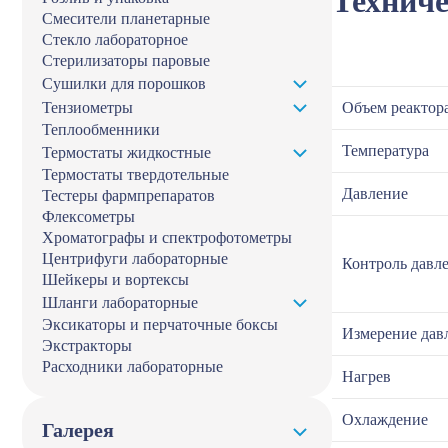
Техниче
Смесители планетарные
Стекло лабораторное
Стерилизаторы паровые
Сушилки для порошков
Тензиометры
Объем реактор
Теплообменники
Температура
Термостаты жидкостные
Термостаты твердотельные
Давление
Тестеры фармпрепаратов
Флексометры
Хроматографы и спектрофотометры
Центрифуги лабораторные
Контроль давл
Шейкеры и вортексы
Шланги лабораторные
Эксикаторы и перчаточные боксы
Измерение дав
Экстракторы
Расходники лабораторные
Нагрев
Охлаждение
Галерея