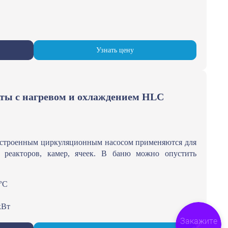
Узнать цену
ты с нагревом и охлаждением HLC
встроенным циркуляционным насосом применяются для
 реакторов, камер, ячеек. В баню можно опустить
°С
кВт
Закажите