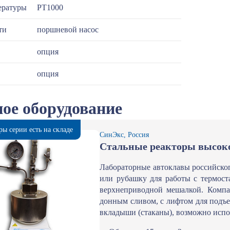
ературы
РТ1000
ти
поршневой насос
опция
опция
ое оборудование
ры серии есть на складе
СинЭкс, Россия
Стальные реакторы высоко
Лабораторные автоклавы российско
или рубашку для работы с термост
верхнеприводной мешалкой. Компа
донным сливом, с лифтом для подъ
вкладыши (стаканы), возможно испо