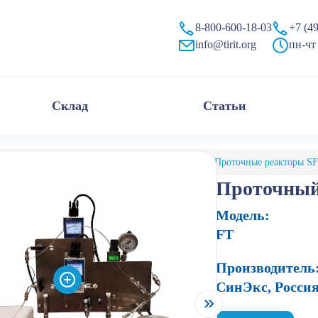
пании «Тирит»
8-800-600-18-03
+7 (4
info@tirit.org
пн-чт 
Склад
Статьи
алог
Реакторы химические
Проточные
Проточные реакторы 
Проточный
Модель:
FT
Производитель
СинЭкс, Росси