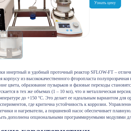
Узнать цену
ски инертный и удобный проточный реактор SFLOW-FT – отличн
ря корпусу из высококачественного фторопласта полупрозрачная 
ние цвета, образование пузырьков и фазовые переходы становя
ается в тех же объемах (1 – 10 мл), что и металлическая версия
емпературе до +150 °C. Это делает ее идеальным вариантом для 
спериментов, где критична устойчивость к коррозии. Управлен
атчики и нагреватели, а поршневой насос обеспечивает плавную
быть дополнена опциональными программируемыми модулями для