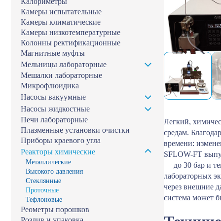
Калориметры
Камеры испытательные
Камеры климатические
Камеры низкотемпературные
Колонны ректификационные
Магнитные муфты
Мельницы лабораторные
Мешалки лабораторные
Микрофлюидика
Насосы вакуумные
Насосы жидкостные
Печи лабораторные
Легкий, химиче
Плазменные установки очистки
средам. Благода
Приборы краевого угла
времени: измене
Реакторы химические
SFLOW-FT выпуск
Металлические
— до 30 бар и т
Высокого давления
лабораторных эк
Стеклянные
через внешние д
Проточные
система может 
Тефлоновые
Реометры порошков
Розлив и упаковка