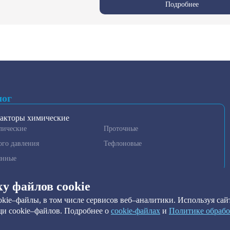
Подробнее
лог
акторы химические
лические
Проточные
ого давления
Тефлоновые
янные
гаторы и гомогенизаторы
ку файлов cookie
нные установки очистки
kie–файлы, в том числе сервисов веб–аналитики. Используя сайт
метры
и cookie–файлов. Подробнее о
сookie-файлах
и
Политике обрабо
ильтры
ы краевого угла