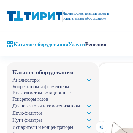
Проточный реактор SFLOW-FT купить с доставкой по цене ком
Лабораторное, аналитическое и
испытательное оборудование
Каталог оборудования
Услуги
Решения
Главная
Кат
Каталог оборудования
Анализаторы
Биореакторы и ферментёры
Вискозиметры ротационные
Генераторы газов
Диспергаторы и гомогенизаторы
Друк-фильтры
Нутч-фильтры
Испарители и концентраторы