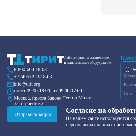
Ката
Лабораторное, аналитическое
и испытательное оборудование
8-800-600-18-03
Ре
Метал
+7 (495) 223-18-03
info@tirit.org
Высок
пн-чт 09:00-18:00, пт 09:00-17:00
Стекл
Москва, проезд Завода Серп и Молот
3а, строение 2
Диспер
Согласие на обработ
Плазме
Отправить запрос
На нашем сайте используются coo
Тензио
персональных данных при помощ
Друк-ф
Прибор