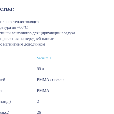
ства:
альная теплоизоляция
ратура до +60°C
енный вентилятор для циркуляции воздуха
управления на передней панели
 с магнитным доводчиком
Vacuum 1
55 л
лей
PMMA / стекло
и
PMMA
танд.)
2
макс.)
26