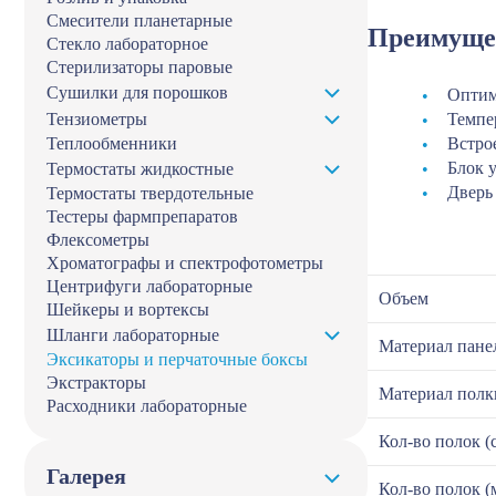
Смесители планетарные
Преимуще
Стекло лабораторное
Стерилизаторы паровые
Сушилки для порошков
Оптим
Тензиометры
Темпе
Теплообменники
Встро
Блок 
Термостаты жидкостные
Дверь
Термостаты твердотельные
Тестеры фармпрепаратов
Флексометры
Хроматографы и спектрофотометры
Центрифуги лабораторные
Объем
Шейкеры и вортексы
Шланги лабораторные
Материал пане
Эксикаторы и перчаточные боксы
Экстракторы
Материал полк
Расходники лабораторные
Кол-во полок (с
Галерея
Кол-во полок (