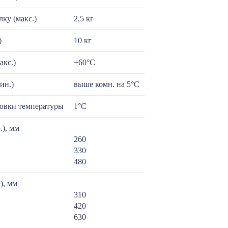
лку (макс.)
2,5 кг
)
10 кг
акс.)
+60°C
ин.)
выше комн. на 5°С
новки температуры
1°C
.), мм
260
330
480
), мм
310
420
630