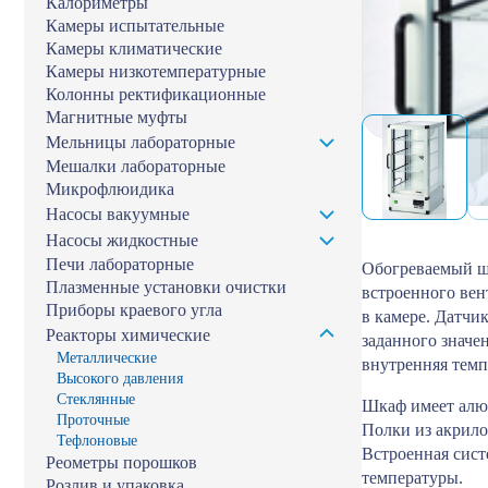
Калориметры
Камеры испытательные
Камеры климатические
Камеры низкотемпературные
Колонны ректификационные
Магнитные муфты
Мельницы лабораторные
Мешалки лабораторные
Микрофлюидика
Насосы вакуумные
Насосы жидкостные
Печи лабораторные
Обогреваемый шк
Плазменные установки очистки
встроенного вен
Приборы краевого угла
в камере. Датчи
Реакторы химические
заданного значе
Металлические
внутренняя темп
Высокого давления
Стеклянные
Шкаф имеет алю
Проточные
Полки из акрило
Тефлоновые
Встроенная сист
Реометры порошков
температуры.
Розлив и упаковка