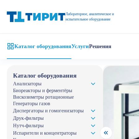
Шкаф для хранения обогреваемый купить от компании «Тирит»
Лабораторное, аналитическое и
испытательное оборудование
Каталог оборудования
Услуги
Решения
Главная
Кат
Каталог оборудования
Анализаторы
Биореакторы и ферментёры
Вискозиметры ротационные
Генераторы газов
Диспергаторы и гомогенизаторы
Друк-фильтры
Нутч-фильтры
Испарители и концентраторы