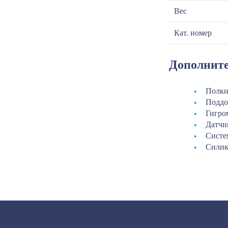
Вес
Кат. номер
Дополните
Полк
Подд
Гигро
Датчи
Систе
Силик