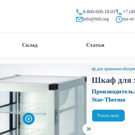
8-800-600-18-03
+7 (4
info@tirit.org
пн-чт 
Склад
Статьи
алог
Эксикаторы и перчаточные боксы
Шкаф для хранения обогре
Шкаф для 
Производитель
Star-Thermo
Узнать цену