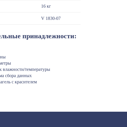
16 кг
V 1830-07
льные принадлежности:
и
оны
метры
к влажности/температуры
ма сбора данных
агель с красителем