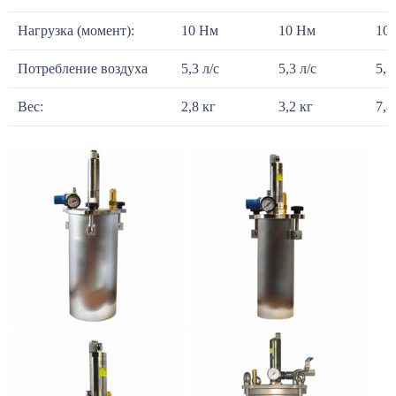
Нагрузка (момент):
10 Нм
10 Нм
10
Потребление воздуха
5,3 л/с
5,3 л/с
5,3
Вес:
2,8 кг
3,2 кг
7,8