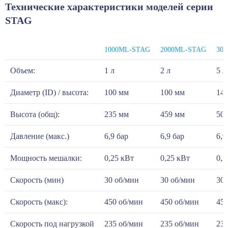
Технические характеристики моделей серии
STAG
1000ML-STAG
2000ML-STAG
30
Объем:
1 л
2 л
5 л
Диаметр (ID) / высота:
100 мм
100 мм
14
Высота (общ):
235 мм
459 мм
50
Давление (макс.)
6,9 бар
6,9 бар
6,9
Мощность мешалки:
0,25 кВт
0,25 кВт
0,2
Скорость (мин)
30 об/мин
30 об/мин
30 
Скорость (макс):
450 об/мин
450 об/мин
450
Скорость под нагрузкой
235 об/мин
235 об/мин
235