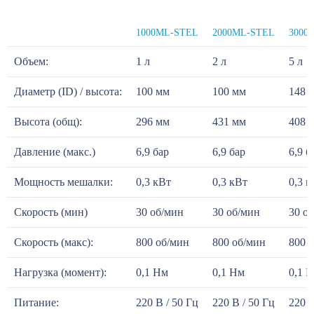
1000ML-STEL
2000ML-STEL
3000
Объем:
1 л
2 л
5 л
Диаметр (ID) / высота:
100 мм
100 мм
148 
Высота (общ):
296 мм
431 мм
408 
Давление (макс.)
6,9 бар
6,9 бар
6,9 б
Мощность мешалки:
0,3 кВт
0,3 кВт
0,3 к
Скорость (мин)
30 об/мин
30 об/мин
30 о
Скорость (макс):
800 об/мин
800 об/мин
800 
Нагрузка (момент):
0,1 Нм
0,1 Нм
0,1 
Питание:
220 В / 50 Гц
220 В / 50 Гц
220 В