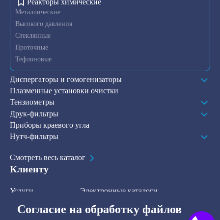
Реакторы химические
Металлические
Высокого давления
Стеклянные
Проточные
Тефлоновые
Диспергаторы и гомогенизаторы
Плазменные установки очистки
Тензиометры
Друк-фильтры
Приборы краевого угла
Нутч-фильтры
Смотреть весь каталог
Клиенту
Услуги
Электронные каталоги
Решения
О компании
Согласие на обработку файлов
В наличии на складе
Контакты