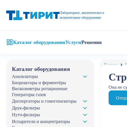
Лабораторное, аналитическое и
испытательное оборудование
Каталог оборудования
Услуги
Решения
Главная
Каталог оборудования
Стр
Анализаторы
Биореакторы и ферментёры
Она не с
Вискозиметры ротационные
Генераторы газов
Отпра
Диспергаторы и гомогенизаторы
Друк-фильтры
Нутч-фильтры
Испарители и концентраторы