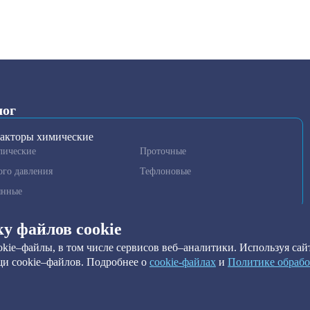
лог
акторы химические
лические
Проточные
ого давления
Тефлоновые
янные
гаторы и гомогенизаторы
ку файлов cookie
нные установки очистки
kie–файлы, в том числе сервисов веб–аналитики. Используя сайт
метры
и cookie–файлов. Подробнее о
сookie-файлах
и
Политике обрабо
ильтры
ы краевого угла
ильтры