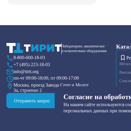
Ката
Лабораторное, аналитическое
и испытательное оборудование
8-800-600-18-03
Ре
Метал
+7 (495) 223-18-03
info@tirit.org
Высок
пн-чт 09:00-18:00, пт 09:00-17:00
Стекл
Москва, проезд Завода Серп и Молот
3а, строение 2
Диспер
Согласие на обработ
Плазме
Отправить запрос
На нашем сайте используются coo
Тензио
персональных данных при помощ
Друк-ф
Прибор
Нутч-ф