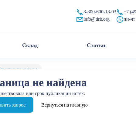
8-800-600-18-03
+7 (4
info@tirit.org
пн-чт 
Склад
Статьи
Страница не найдена
аница не найдена
уществовала или срок публикации истёк.
вить запрос
Вернуться на главную