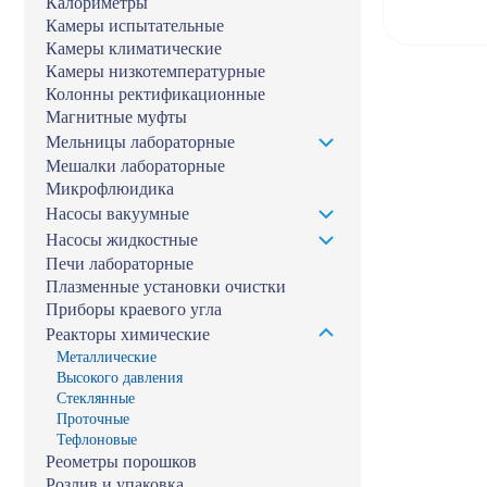
Калориметры
Камеры испытательные
Камеры климатические
Камеры низкотемпературные
Колонны ректификационные
Магнитные муфты
Мельницы лабораторные
Мешалки лабораторные
Микрофлюидика
Насосы вакуумные
Насосы жидкостные
Печи лабораторные
Плазменные установки очистки
Приборы краевого угла
Реакторы химические
Металлические
Высокого давления
Стеклянные
Проточные
Тефлоновые
Реометры порошков
Розлив и упаковка