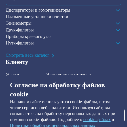
Диспергаторы и гомогенизаторы
Плазменные установки очистки
Тензиометры
Друк-фильтры
Приборы краевого угла
Нутч-фильтры
Смотреть весь каталог
Клиенту
Услуги
Электронные каталоги
Решения
О компании
Согласие на обработку файлов
В наличии на складе
Контакты
cookie
На нашем сайте используются cookie–файлы, в том
Наша рассылка
числе сервисов веб–аналитики. Используя сайт, вы
соглашаетесь на обработку персональных данных при
Подписаться
помощи cookie–файлов. Подробнее о
сookie-файлах
и
Политике обработки персональных данных
Я предоставляю согласие на обработку персональных данных, а