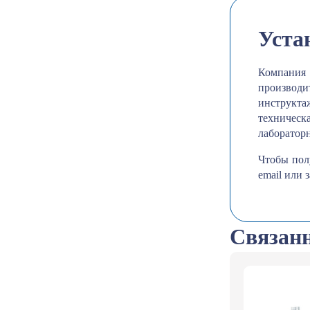
Уста
Компания
производ
инструкта
техническ
лаборатор
Чтобы пол
email или
Связанн