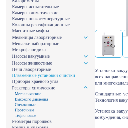
Калориметры
Камеры испытательные
Камеры климатические
Камеры низкотемпературные
Колонны ректификационные
Магнитные муфты
Мельницы лабораторные
Мешалки лабораторные
Микрофлюидика
Насосы вакуумные
Насосы жидкостные
Печи лабораторные
Установка ваку
Плазменные установки очистки
всех направлени
Приборы краевого угла
или многоканаль
Реакторы химические
Стандартные ус
Металлические
Высокого давления
Технология ваку
Стеклянные
Проточные
Установка вакуу
Тефлоновые
возбуждения, си
Реометры порошков
Розлив и упаковка