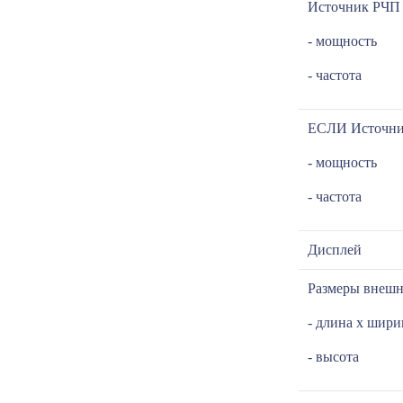
Источник РЧП
- мощность
- частота
ЕСЛИ Источн
- мощность
- частота
Дисплей
Размеры внеш
- длина х шири
- высота