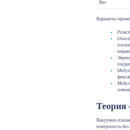
Вес
Варианты приме
Резис
Очист
плохо
нерав
Экран
соеди
Модул
фикса
Модул
повыш
Теория 
Вакуумно-плазме
поверхность без