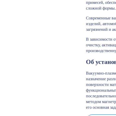
примесей, обесп
сложной формы.
Современные ва
изделий, автомо
загрязнений и а
В зависимости о
очистку, актива
производственну
Об устано
Вакуумно-плазме
назначение разл
поверхности мат
функциональных 
последовательно
методом магнетр
его основная за