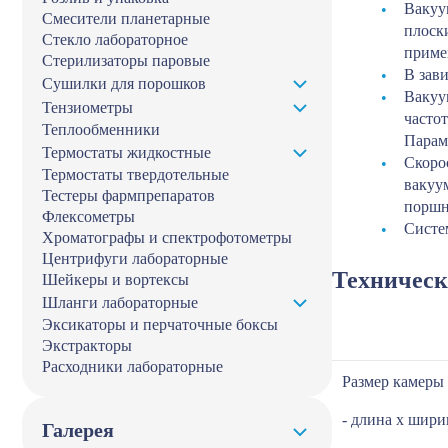
Вакуу
Смесители планетарные
плоск
Стекло лабораторное
приме
Стерилизаторы паровые
В зав
Сушилки для порошков
Вакуу
Тензиометры
частот
Теплообменники
Парам
Термостаты жидкостные
Скоро
Термостаты твердотельные
вакуу
Тестеры фармпрепаратов
поршн
Флексометры
Систе
Хроматографы и спектрофотометры
Центрифуги лабораторные
Техническ
Шейкеры и вортексы
Шланги лабораторные
Эксикаторы и перчаточные боксы
Экстракторы
Расходники лабораторные
Размер камеры
- длина х шири
Галерея