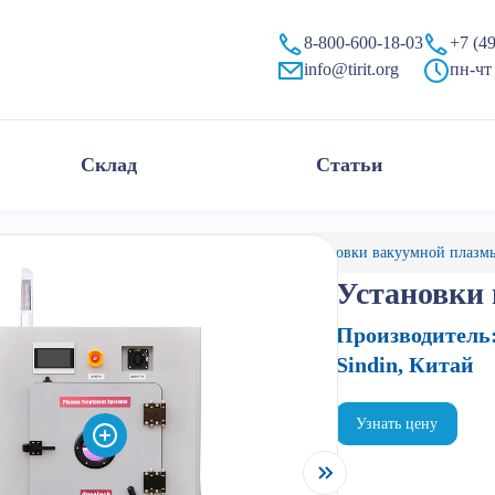
8-800-600-18-03
+7 (4
info@tirit.org
пн-чт 
Склад
Статьи
алог
Плазменные установки очистки
Установки вакуумной плазм
Установки
Производитель
Sindin, Китай
Узнать цену