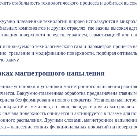
ечить стабильность технологического процесса и добиться высок
куумно-плазменные технологии широко используются в микроэл
бильных компонентов и других отраслях, где важны высокая ад
ктивация поверхности перед склеиванием, герметизацией или н
т используемого технологического газа и параметров процесса
цию, травление и модификацию поверхности, подбирая оптимал
ю задачу.
вках магнетронного напыления
нные установки и установки магнетронного напыления работают
ичается. Вакуумно-плазменная обработка предназначена главны
ериала без формирования нового покрытия. Установки магнетро
покрытий из металлов, сплавов, оксидов и других материалов. 
: сначала поверхность очищается и активируется в плазме для п
онного распыления. Другими словами, магнетронное напыление
дача – нанесение тонких функциональных покрытий на поверхнос