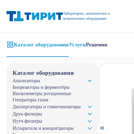
Вакуумные плазменные установки SDV купить
Лабораторное, аналитическое и
испытательное оборудование
Каталог оборудования
Услуги
Решения
Главная
Кат
Каталог оборудования
Анализаторы
Биореакторы и ферментёры
Вискозиметры ротационные
Генераторы газов
Диспергаторы и гомогенизаторы
Друк-фильтры
Нутч-фильтры
Испарители и концентраторы