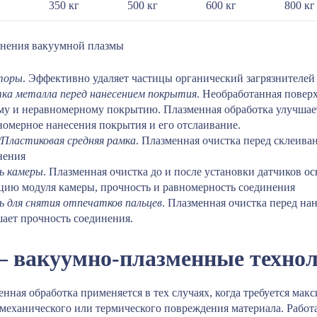
350 кг
500 кг
600 кг
800 кг
нения вакуумной плазмы
торы
. Эффективно удаляет частицы органический загрязнителей
ка металла перед нанесением покрытия
. Необработанная повер
му и неравномерному покрытию. Плазменная обработка улучшает 
номерное нанесения покрытия и его отслаивание.
/Пластиковая средняя рамка
. Плазменная очистка перед склеива
нения
ь камеры
. Плазменная очистка до и после установки датчиков о
цию модуля камеры, прочность и равномерность соединения
ь для снятия отпечатков пальцев
. Плазменная очистка перед на
ает прочность соединения.
– вакуумно-плазменные техно
нная обработка применяется в тех случаях, когда требуется мак
 механического или термического повреждения материала. Работ