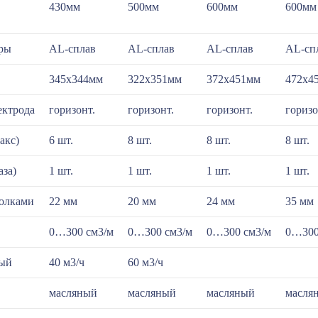
430мм
500мм
600мм
600мм
ры
AL-сплав
AL-сплав
AL-сплав
AL-сп
345х344мм
322х351мм
372х451мм
472х4
ектрода
горизонт.
горизонт.
горизонт.
горизо
акс)
6 шт.
8 шт.
8 шт.
8 шт.
аза)
1 шт.
1 шт.
1 шт.
1 шт.
полками
22 мм
20 мм
24 мм
35 мм
0…300 см3/м
0…300 см3/м
0…300 см3/м
0…300
ный
40 м3/ч
60 м3/ч
масляный
масляный
масляный
масля