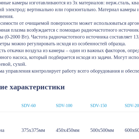
мные камеры изготавливаются из 3х материалов: нерж.сталь, кв
ий электрод: вертикально или горизонтально. Материал камеры 
нения.
исимости от очищаемой поверхности может использоваться аргон,
мная плазма возбуждается с помощью радиочастотного источник
ы (0-2000 Вт). Частота радиочастотного источника составляет 1
етры можно регулировать исходя из особенностей образца.
сть откачки воздуха из камеры – один из важных факторов, опр
много насоса, который подбирается исходя из задачи. Могут ис
евой, сухой.
ма управления контролирует работу всего оборудования и обеспе
ие характеристики
SDV-60
SDV-100
SDV-150
SDV-20
на
375х375мм
450х450мм
500х500мм
600х6