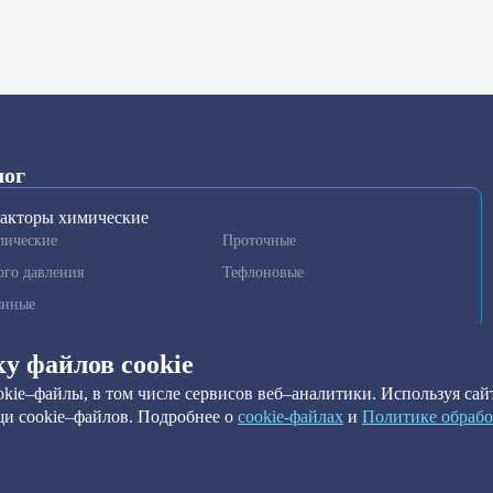
лог
акторы химические
лические
Проточные
ого давления
Тефлоновые
янные
гаторы и гомогенизаторы
ку файлов cookie
нные установки очистки
kie–файлы, в том числе сервисов веб–аналитики. Используя сайт
метры
и cookie–файлов. Подробнее о
сookie-файлах
и
Политике обрабо
ильтры
ы краевого угла
ильтры