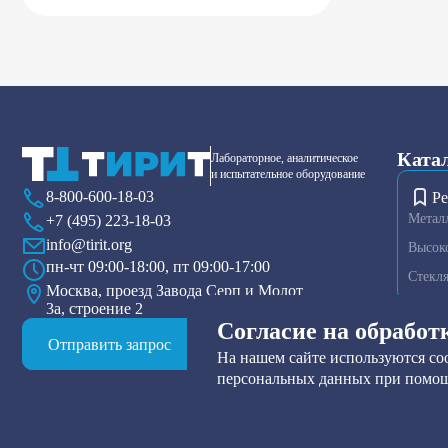
Ката
Лабораторное, аналитическое
и испытательное оборудование
8-800-600-18-03
Ре
Метал
+7 (495) 223-18-03
info@tirit.org
Высок
пн-чт 09:00-18:00, пт 09:00-17:00
Стекл
Москва, проезд Завода Серп и Молот
3а, строение 2
Диспер
Согласие на обработ
Плазме
Отправить запрос
На нашем сайте используются coo
Тензио
персональных данных при помощ
Друк-ф
Прибор
Нутч-ф