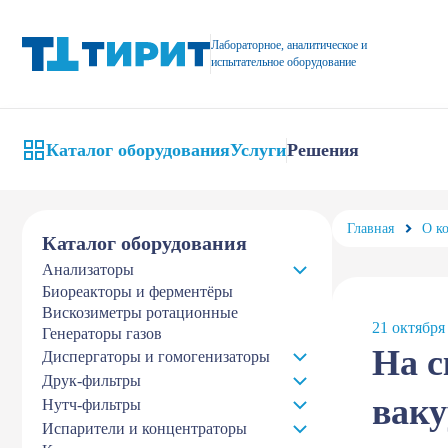
На склад поступила партия лабораторных вакуумных насосов
Лабораторное, аналитическое и
испытательное оборудование
Каталог оборудования
Услуги
Решения
Главная
О к
Каталог оборудования
Анализаторы
Биореакторы и ферментёры
Вискозиметры ротационные
21 октября
Генераторы газов
На с
Диспергаторы и гомогенизаторы
Друк-фильтры
ваку
Нутч-фильтры
Испарители и концентраторы