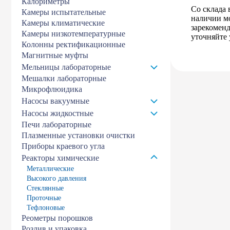
Калориметры
Со склада
Камеры испытательные
наличии мо
Камеры климатические
зарекомен
Камеры низкотемпературные
уточняйте 
Колонны ректификационные
Магнитные муфты
Мельницы лабораторные
Мешалки лабораторные
Микрофлюидика
Насосы вакуумные
Насосы жидкостные
Печи лабораторные
Плазменные установки очистки
Приборы краевого угла
Реакторы химические
Металлические
Высокого давления
Стеклянные
Проточные
Тефлоновые
Реометры порошков
Розлив и упаковка