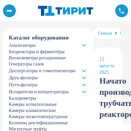
Начато производство трубчатых реакторов
Главная
О ком
Каталог оборудования
Анализаторы
Биореакторы и ферментёры
Вискозиметры ротационные
12
Генераторы газов
августа
Диспергаторы и гомогенизаторы
2025
Друк-фильтры
Начато
Нутч-фильтры
произво
Испарители и концентраторы
Калориметры
трубчат
Камеры испытательные
Камеры климатические
реактор
Камеры низкотемпературные
Колонны ректификационные
Магнитные муфты