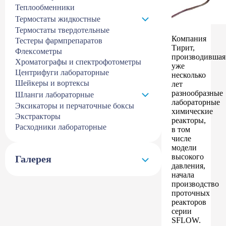
Теплообменники
Термостаты жидкостные
Термостаты твердотельные
Компания
Тестеры фармпрепаратов
Тирит,
Флексометры
производившая
Хроматографы и спектрофотометры
уже
Центрифуги лабораторные
несколько
Шейкеры и вортексы
лет
разнообразные
Шланги лабораторные
лабораторные
Эксикаторы и перчаточные боксы
химические
Экстракторы
реакторы,
Расходники лабораторные
в том
числе
модели
высокого
Галерея
давления,
начала
производство
проточных
реакторов
серии
SFLOW.