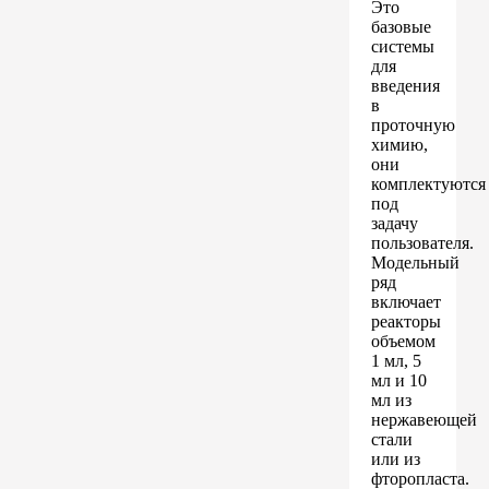
Это
базовые
системы
для
введения
в
проточную
химию,
они
комплектуются
под
задачу
пользователя.
Модельный
ряд
включает
реакторы
объемом
1 мл, 5
мл и 10
мл из
нержавеющей
стали
или из
фторопласта.