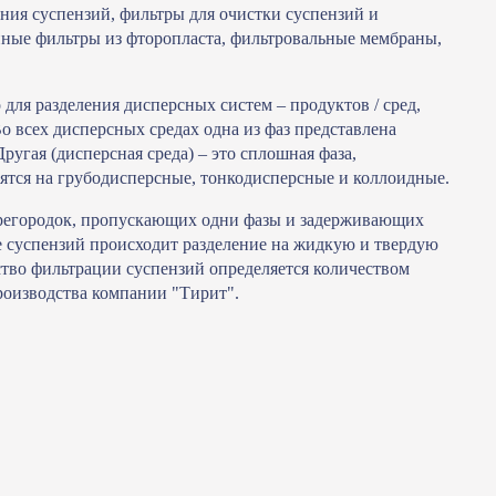
ния суспензий, фильтры для очистки суспензий и
нные фильтры из фторопласта, фильтровальные мембраны,
для разделения дисперсных систем – продуктов / сред,
о всех дисперсных средах одна из фаз представлена
Другая (дисперсная среда) – это сплошная фаза,
ятся на грубодисперсные, тонкодисперсные и коллоидные.
ерегородок, пропускающих одни фазы и задерживающих
ае суспензий происходит разделение на жидкую и твердую
чество фильтрации суспензий определяется количеством
производства компании "Тирит".