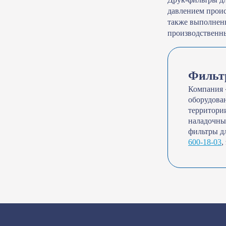
давлением проис
также выполнены
производственны
Фильтр
Компания 
оборудован
территори
наладочные
фильтры д
600-18-03
,