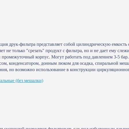
кция друк-фильтра представляет собой цилиндрическую емкость
ет не только "срезать" продукт с фильтра, но и не дает ему сле
 промежуточный корпус. Могут работать под давлением 3-5 ба
ом, конденсатором, донным люком для осадка, спиральной меша
ния, но возможно использование в конструкции циркуляционног
альные (без мешалки)
я суспензий позволяют фильтровать как под избыточным давление