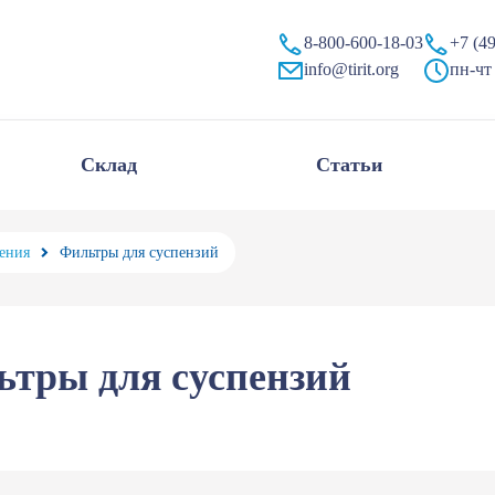
зий
8-800-600-18-03
+7 (4
info@tirit.org
пн-чт 
Склад
Статьи
ения
Фильтры для суспензий
тры для суспензий