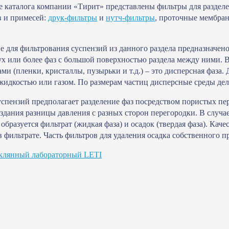
е каталога компании «Тирит» представлены фильтры для разделе
в и примесей:
друк-фильтры
и
нутч-фильтры
, проточные мембра
е для фильтрования суспензий из данного раздела предназначено 
ух или более фаз с большой поверхностью раздела между ними. В
и (пленки, кристаллы, пузырьки и т.д.) – это дисперсная фаза. 
жидкостью или газом. По размерам частиц дисперсные среды дел
спензий предполагает разделение фаз посредством пористых п
создания разницы давления с разных сторон перегородки. В случ
образуется фильтрат (жидкая фаза) и осадок (твердая фаза). Ка
в фильтрате. Часть фильтров для удаления осадка собственного 
еклянный лабораторный LETI