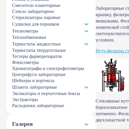
Смесители планетарные
Лабораторные ст
Стекло лабораторное
крышку, фильтро
Стерилизаторы паровые
мешалками. Фил
Сушилки для порошков
химической стой
Тензиометры
светочувствите
Теплообменники
условиях.
Термостаты жидкостные
Термостаты твердотельные
Нутч-фильтры с
Тестеры фармпрепаратов
Флексометры
Хроматографы и спектрофотометры
Центрифуги лабораторные
Шейкеры и вортексы
Шланги лабораторные
Эксикаторы и перчаточные боксы
Экстракторы
Стеклянные нутч
Расходники лабораторные
боросиликатное 
затемнено. Филь
двухлопастной т
Галерея