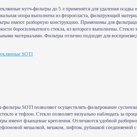
еклянные нутч-фильтры до 5 л применятся для удаления осадка 
вальная опора выполнена из фторопласта, фильтрующий матери
ьтры имеют разборную конструкцию. Применимы для фильтрации
кости боросиликатного стекла, из которого выполнены. Стекло 
льными материалами. Фильтры отлично подходят для воспроизв
теклянные SOTI
-фильтры SOTI позволяют осуществлять фильтрование суспензий
стекло и тефлон. Стекло позволяет визуально наблюдать за проц
тры имеют фланцевые крепления. Отличаются удобной разборн
ефлоновой мешалкой, мешком, лифтом, рубашкой соединяемой с т