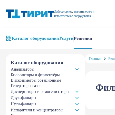
Фильтры для суспензий и удаления осадка, фильтрование суспен
Лабораторное, аналитическое и
испытательное оборудование
Каталог оборудования
Услуги
Решения
Главная
Реш
Каталог оборудования
Анализаторы
Биореакторы и ферментёры
Вискозиметры ротационные
Филь
Генераторы газов
Диспергаторы и гомогенизаторы
Друк-фильтры
Нутч-фильтры
Испарители и концентраторы