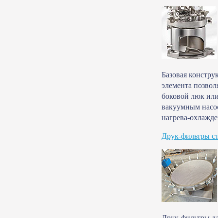
Базовая констру
элемента позволя
боковой люк или
вакуумным насос
нагрева-охлажде
Друк-фильтры ст
Друк-фильтры дл