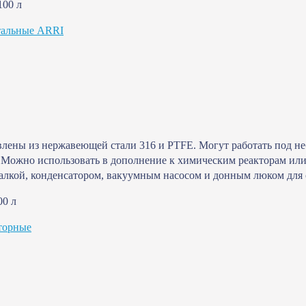
100 л
тальные ARRI
лены из нержавеющей стали 316 и PTFE. Могут работать под не
 Можно использовать в дополнение к химическим реакторам ил
лкой, конденсатором, вакуумным насосом и донным люком для 
00 л
торные