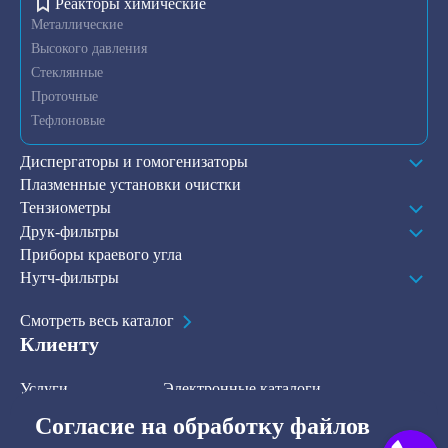
Реакторы химические
Металлические
Высокого давления
Стеклянные
Проточные
Тефлоновые
Диспергаторы и гомогенизаторы
Плазменные установки очистки
Тензиометры
Друк-фильтры
Приборы краевого угла
Нутч-фильтры
Смотреть весь каталог
Клиенту
Услуги
Электронные каталоги
Решения
О компании
Согласие на обработку файлов
В наличии на складе
Контакты