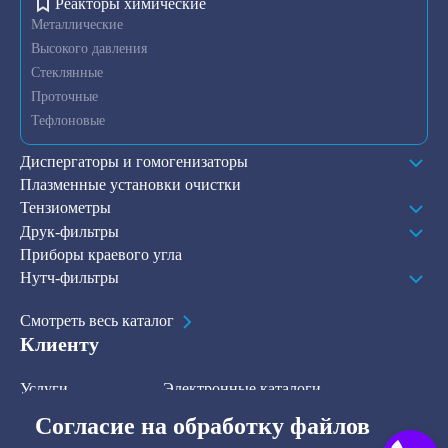
Реакторы химические
Металлические
Высокого давления
Стеклянные
Проточные
Тефлоновые
Диспергаторы и гомогенизаторы
Плазменные установки очистки
Тензиометры
Друк-фильтры
Приборы краевого угла
Нутч-фильтры
Смотреть весь каталог
Клиенту
Услуги
Электронные каталоги
Решения
О компании
Согласие на обработку файлов
В наличии на складе
Контакты