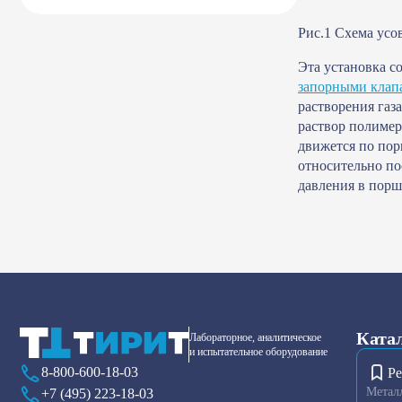
Рис.1 Схема ус
Эта установка с
запорными клап
растворения газ
раствор полимер
движется по пор
относительно по
давления в порш
Ката
Лабораторное, аналитическое
и испытательное оборудование
8-800-600-18-03
Ре
Метал
+7 (495) 223-18-03