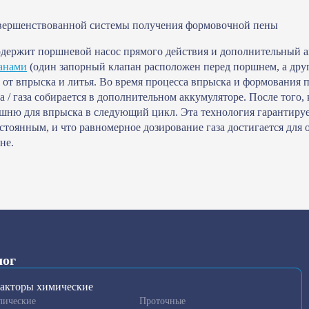
овершенствованной системы получения формовочной пены
одержит поршневой насос прямого действия и дополнительный 
анами
(один запорный клапан расположен перед поршнем, а друго
а от впрыска и литья. Во время процесса впрыска и формовани
а / газа собирается в дополнительном аккумуляторе. После того
шню для впрыска в следующий цикл. Эта технология гарантирует
стоянным, и что равномерное дозирование газа достигается для 
не.
лог
акторы химические
лические
Проточные