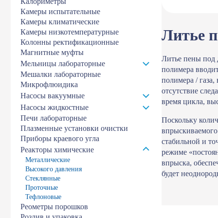
Калориметры
Камеры испытательные
Камеры климатические
Литье п
Камеры низкотемпературные
Колонны ректификационные
Магнитные муфты
Литье пены под 
Мельницы лабораторные
полимера вводитс
Мешалки лабораторные
полимера / газа
Микрофлюидика
отсутствие след
Насосы вакуумные
время цикла, вы
Насосы жидкостные
Печи лабораторные
Поскольку колич
Плазменные установки очистки
впрыскиваемого 
Приборы краевого угла
стабильной и то
Реакторы химические
режиме «постоян
Металлические
впрыска, обеспе
Высокого давления
будет неоднород
Стеклянные
Проточные
Тефлоновые
Реометры порошков
Розлив и упаковка