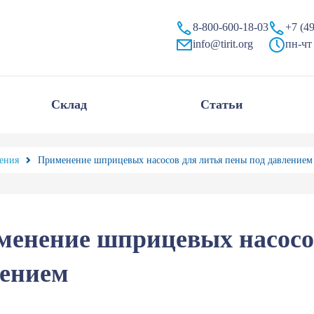
от компании «Тирит»
8-800-600-18-03
+7 (4
info@tirit.org
пн-чт 
Склад
Статьи
ения
Применение шприцевых насосов для литья пены под давлением
енение шприцевых насосов
лением