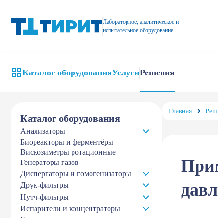
Литье пены под давлением, шприцевые насосы для литья пены 
Лабораторное, аналитическое и
испытательное оборудование
Каталог оборудования
Услуги
Решения
Главная
Реш
Каталог оборудования
Анализаторы
Биореакторы и ферментёры
Вискозиметры ротационные
Прим
Генераторы газов
Диспергаторы и гомогенизаторы
дав
Друк-фильтры
Нутч-фильтры
Испарители и концентраторы