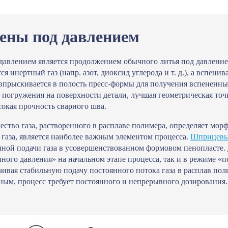
ены под давлением
давлением является продолжением обычного литья под давление
я инертный газ (напр. азот, диоксид углерода и т. д.), а вспен
, впрыскивается в полость пресс-формы для получения вспененн
а погружения на поверхности детали, лучшая геометрическая то
сокая прочность сварного шва.
ество газа, растворенного в расплаве полимера, определяет мор
газа, является наиболее важным элементом процесса.
Шприцевые
чной подачи газа в усовершенствованном формовом пенопласте.
ного давления» на начальном этапе процесса, так и в режиме «
чивая стабильную подачу постоянного потока газа в расплав по
ным, процесс требует постоянного и непрерывного дозирования.