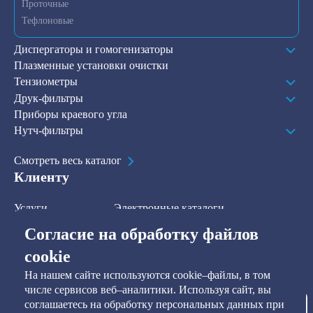
Проточные
Тефлоновые
Диспергаторы и гомогенизаторы
Плазменные установки очистки
Тензиометры
Друк-фильтры
Приборы краевого угла
Нутч-фильтры
Смотреть весь каталог
Клиенту
Услуги
Электронные каталоги
Решения
О компании
Согласие на обработку файлов
В наличии на складе
Контакты
cookie
На нашем сайте используются cookie–файлы, в том
Наша рассылка
числе сервисов веб–аналитики. Используя сайт, вы
соглашаетесь на обработку персональных данных при
Подписаться