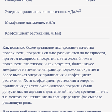
2
6
Энергия прилипания к пластизолю, мДж/м
Межфазное натяжение, мН/м
0
Коэффициент растекания, мН/м)
8
Как показало более детальное исследование качества
поверхности, покрытия сильно различаются по полярности,
при этом полярность покрытия цвета олова ближе к
полярности пластизоля, и как результат, более низкое
межфазное натяжение на границе подложка/покрытие и
более высокая энергия прилипания и коэффициент
растекания. Хотя коэффициент растекания и энергия
прилипания для темно-коричневого покрытия были
допустимы, но адгезия в длительный период времени — нет,
т.е. межфазное натяжение на границе раздела фаз сыграло
решающую роль.
Для покрытий часто встречается ситуация, когда энергия