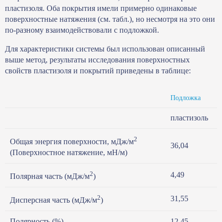
пластизоля. Оба покрытия имели примерно одинаковые
поверхностные натяжения (см. табл.), но несмотря на это они
по-разному взаимодействовали с подложкой.
Для характеристики системы был использован описанный
выше метод, результаты исследования поверхностных
свойств пластизоля и покрытий приведены в таблице:
Подложка
П
пластизоль
ц
2
Общая энергия поверхности, мДж/м
36,04
2
(Поверхностное натяжение, мН/м)
2
4,49
2
Полярная часть (мДж/м
)
2
31,55
2
Дисперсная часть (мДж/м
)
Полярность (%)
12,45
1