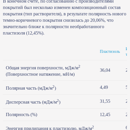
В конечном счете, по согласованию с производителями
покрытий был несколько изменен композиционный состав
покрытия (тип растворителя), в результате полярность нового
темно-коричневого покрытия снизилась до 20,06%, что
значительно ближе к полярности необработанного
пластизоля (12,45%).
Из
Пластизоль
те
2
Общая энергия поверхности, мДж/м
36,04
26
(Поверхностное натяжение, мН/м)
2
4,49
5,
Полярная часть (мДж/м
)
2
31,55
20
Дисперсная часть (мДж/м
)
Полярность (%)
12,45
20
2
61
Энергия прилипания к пластизолю, мДж/м