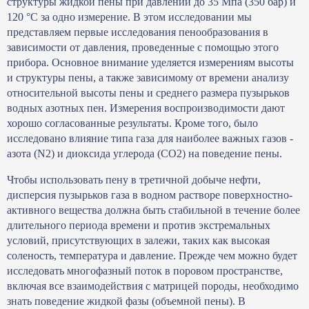
структуры жидкой пены при давлении до 35 Мпа (350 бар) и
120 °C за одно измерение. В этом исследовании мы
представляем первые исследования пенообразования в
зависимости от давления, проведенные с помощью этого
прибора. Основное внимание уделяется измерениям высоты
и структуры пены, а также зависимому от времени анализу
относительной высоты пены и среднего размера пузырьков
водных азотных пен. Измерения воспроизводимости дают
хорошо согласованные результаты. Кроме того, было
исследовано влияние типа газа для наиболее важных газов -
азота (N2) и диоксида углерода (CO2) на поведение пены.
Чтобы использовать пену в третичной добыче нефти,
дисперсия пузырьков газа в водном растворе поверхностно-
активного вещества должна быть стабильной в течение более
длительного периода времени и против экстремальных
условий, присутствующих в залежи, таких как высокая
соленость, температура и давление. Прежде чем можно будет
исследовать многофазный поток в поровом пространстве,
включая все взаимодействия с матрицей породы, необходимо
знать поведение жидкой фазы (объемной пены). В