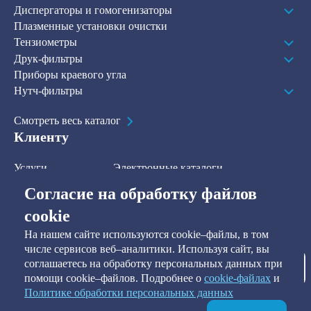
Диспергаторы и гомогенизаторы
Плазменные установки очистки
Тензиометры
Друк-фильтры
Приборы краевого угла
Нутч-фильтры
Смотреть весь каталог
Клиенту
Услуги
Электронные каталоги
Решения
О компании
Согласие на обработку файлов
В наличии на складе
Контакты
cookie
На нашем сайте используются cookie–файлы, в том
Наша рассылка
числе сервисов веб–аналитики. Используя сайт, вы
соглашаетесь на обработку персональных данных при
Подписаться
помощи cookie–файлов. Подробнее о
сookie-файлах
и
Политике обработки персональных данных
Я предоставляю согласие на обработку персональных данных, а
также подтверждаю ознакомление и согласие с
Политикой