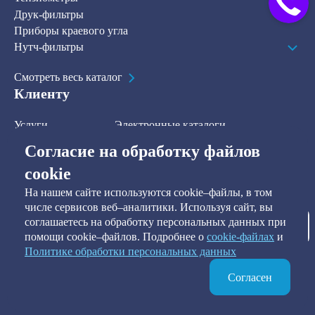
Друк-фильтры
Приборы краевого угла
Нутч-фильтры
Смотреть весь каталог
Клиенту
Услуги
Электронные каталоги
Решения
О компании
Согласие на обработку файлов
В наличии на складе
Контакты
cookie
На нашем сайте используются cookie–файлы, в том
Наша рассылка
числе сервисов веб–аналитики. Используя сайт, вы
соглашаетесь на обработку персональных данных при
Подписаться
помощи cookie–файлов. Подробнее о
сookie-файлах
и
Политике обработки персональных данных
Я предоставляю согласие на обработку персональных данных, а
также подтверждаю ознакомление и согласие с
Политикой
обработки персональных данных
.
Согласен
(с) Tirit, 2008-2026. All Rights Reserved
Политика конфиденциальности