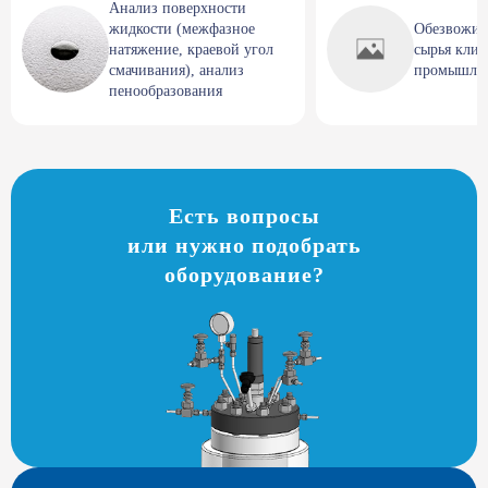
Анализ поверхности
жидкости (межфазное
Обезвожив
натяжение, краевой угол
сырья клие
смачивания), анализ
промышлен
пенообразования
Есть вопросы
или нужно подобрать
оборудование?