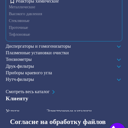
Реакторы химические
Металлические
Высокого давления
Стеклянные
Проточные
Тефлоновые
Диспергаторы и гомогенизаторы
Плазменные установки очистки
Тензиометры
Друк-фильтры
Приборы краевого угла
Нутч-фильтры
Смотреть весь каталог
Клиенту
Услуги
Электронные каталоги
Решения
О компании
Согласие на обработку файлов
В наличии на складе
Контакты