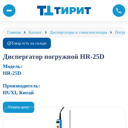
Диспергатор погружной HR-25D купить с доставкой по цене ко
Главная
Каталог
Диспергаторы и гомогенизаторы
Погру
Товар есть на складе
Диспергатор погружной HR-25D
Модель:
HR-25D
Производитель:
HUXI, Китай
Узнать цену