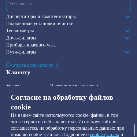
Тефлоновые
Диспергаторы и гомогенизаторы
Плазменные установки очистки
Тензиометры
Друк-фильтры
Приборы краевого угла
Нутч-фильтры
Смотреть весь каталог
Клиенту
Услуги
Электронные каталоги
Решения
О компании
Согласие на обработку файлов
В наличии на складе
Контакты
cookie
На нашем сайте используются cookie–файлы, в том
Наша рассылка
числе сервисов веб–аналитики. Используя сайт, вы
соглашаетесь на обработку персональных данных при
Подписаться
помощи cookie–файлов. Подробнее о
сookie-файлах
и