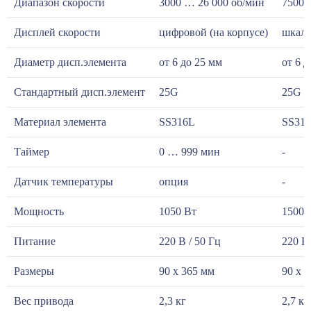
Диапазон скорости
3000 … 26 000 об/мин
7500 
Дисплей скорости
цифровой (на корпусе)
шкала
Диаметр дисп.элемента
от 6 до 25 мм
от 6 д
Стандартный дисп.элемент
25G
25G
Материал элемента
SS316L
SS31
Таймер
0 … 999 мин
-
Датчик температуры
опция
-
Мощность
1050 Вт
1500 
Питание
220 В / 50 Гц
220 В 
Размеры
90 х 365 мм
90 х 
Вес привода
2,3 кг
2,7 к