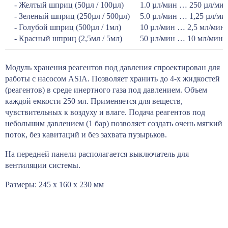
- Желтый шприц (50µл / 100µл)
1.0 µл/мин … 250 µл/ми
- Зеленый шприц (250µл / 500µл)
5.0 µл/мин … 1,25 µл/ми
- Голубой шприц (500µл / 1мл)
10 µл/мин … 2,5 мл/мин
- Красный шприц (2,5мл / 5мл)
50 µл/мин … 10 мл/мин
Модуль хранения реагентов под давления спроектирован для
работы с насосом ASIA. Позволяет хранить до 4-х жидкостей
(реагентов) в среде инертного газа под давлением. Объем
каждой емкости 250 мл. Применяется для веществ,
чувствительных к воздуху и влаге. Подача реагентов под
небольшим давлением (1 бар) позволяет создать очень мягкий
поток, без кавитаций и без захвата пузырьков.
На передней панели располагается выключатель для
вентиляции системы.
Размеры: 245 х 160 х 230 мм