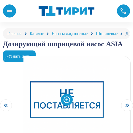
Дозирующий шприцевой насос ASIA купить от компании «Тири
Главная
Каталог
Насосы жидкостные
Шприцевые
Доз
Дозирующий шприцевой насос ASIA
Узнать цену