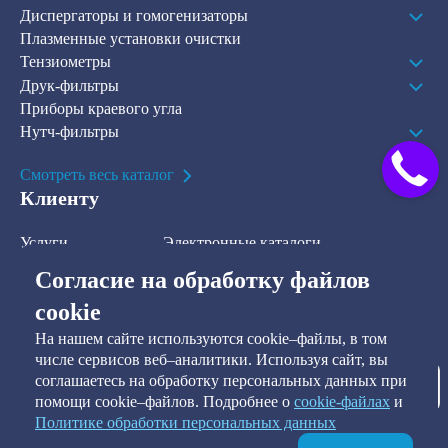
Диспергаторы и гомогенизаторы
Плазменные установки очистки
Тензиометры
Друк-фильтры
Приборы краевого угла
Нутч-фильтры
Смотреть весь каталог
Клиенту
Услуги
Электронные каталоги
Решения
О компании
Согласие на обработку файлов
В наличии на складе
Контакты
cookie
На нашем сайте используются cookie–файлы, в том
Наша рассылка
числе сервисов веб–аналитики. Используя сайт, вы
соглашаетесь на обработку персональных данных при
Подписаться
помощи cookie–файлов. Подробнее о
сookie-файлах
и
Политике обработки персональных данных
Я предоставляю согласие на обработку персональных данных, а
также подтверждаю ознакомление и согласие с
Политикой