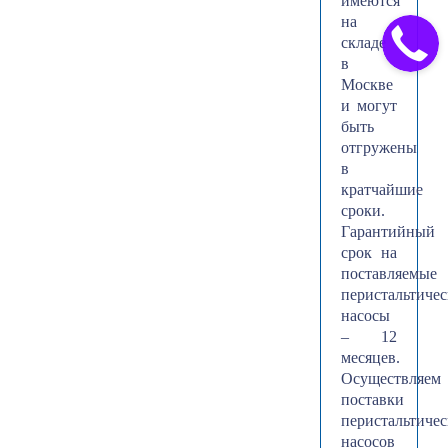
имеются
на
складе
в
Москве
и могут
быть
отгружены
в
кратчайшие
сроки.
Гарантийный
срок на
поставляемые
перистальтиче
насосы
– 12
месяцев.
Осуществляем
поставки
перистальтиче
насосов