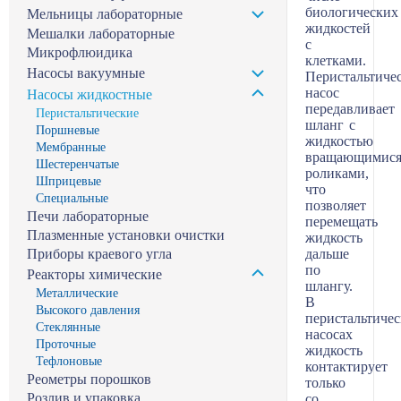
биологических
Мельницы лабораторные
жидкостей
Мешалки лабораторные
с
Микрофлюидика
клетками.
Насосы вакуумные
Перистальтиче
насос
Насосы жидкостные
передавливает
Перистальтические
шланг с
Поршневые
жидкостью
Мембранные
вращающимис
Шестеренчатые
роликами,
Шприцевые
что
Специальные
позволяет
Печи лабораторные
перемещать
Плазменные установки очистки
жидкость
Приборы краевого угла
дальше
по
Реакторы химические
шлангу.
Металлические
В
Высокого давления
перистальтиче
Стеклянные
насосах
Проточные
жидкость
Тефлоновые
контактирует
Реометры порошков
только
Розлив и упаковка
со