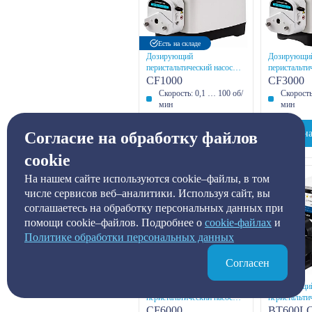
Есть на складе
Дозирующий
Дозирующи
перистальтический насос
перистальти
CF1000
CF3000
CF1000
CF3000
Скорость: 0,1 … 100 об/
Скорость
мин
мин
Узнать цену
Узна
Согласие на обработку файлов
cookie
На нашем сайте используются cookie–файлы, в том
числе сервисов веб–аналитики. Используя сайт, вы
соглашаетесь на обработку персональных данных при
помощи cookie–файлов. Подробнее о
сookie-файлах
и
Политике обработки персональных данных
Согласен
Дозирующий
Дозирующи
перистальтический насос
перистальти
CF6000
BT600LC-S
CF6000
BT600LC