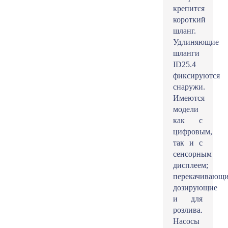
крепится
короткий
шланг.
Удлиняющие
шланги
ID25.4
фиксируются
снаружи.
Имеются
модели
как с
цифровым,
так и с
сенсорным
дисплеем;
перекачивающи
дозирующие
и для
розлива.
Насосы