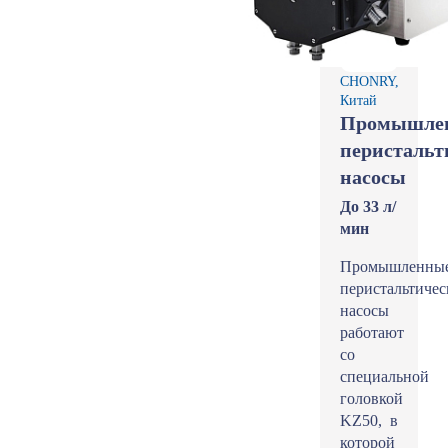
CHONRY,
Китай
Промышле
перистальт
насосы
До 33 л/
мин
Промышленны
перистальтичес
насосы
работают
со
специальной
головкой
KZ50, в
которой