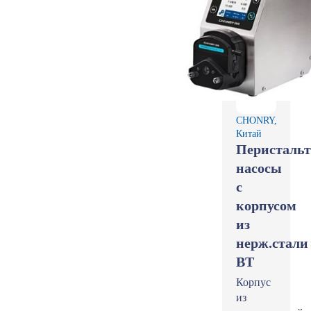
CHONRY,
Китай
Перистальт
насосы
с
корпусом
из
нерж.стали
BT
Корпус
из