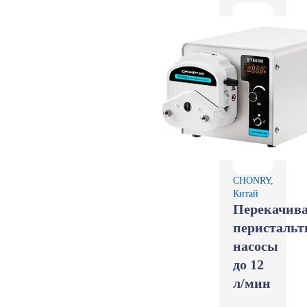
CHONRY,
Китай
Перекачив
перистальт
насосы
до 12
л/мин