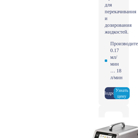
для
перекачивания
и
дозирования
жидкостей.
Производите
0.17
мл/
мин
… 18
л/мин
Узнать
Подробнее
цену