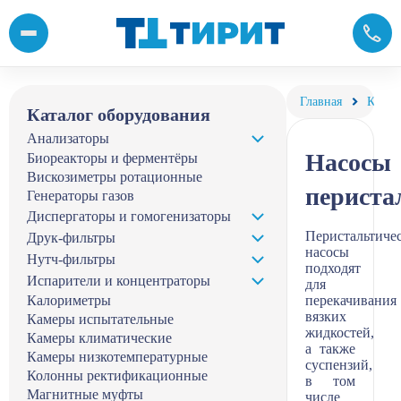
Перистальтические насосы купить в компании «Тирит»
Главная
Катал
Каталог оборудования
Анализаторы
Насосы
Биореакторы и ферментёры
Вискозиметры ротационные
периста
Генераторы газов
Диспергаторы и гомогенизаторы
Перистальтиче
Друк-фильтры
насосы
Нутч-фильтры
подходят
Испарители и концентраторы
для
Калориметры
перекачивания
вязких
Камеры испытательные
жидкостей,
Камеры климатические
а также
Камеры низкотемпературные
суспензий,
Колонны ректификационные
в том
Магнитные муфты
числе