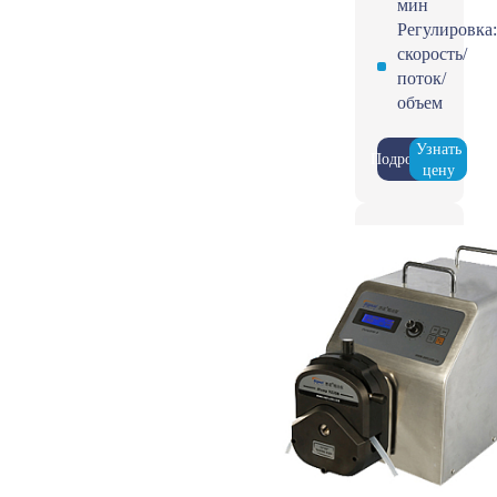
мин
Регулировка:
скорость/
поток/
объем
Узнать
Подробнее
цену