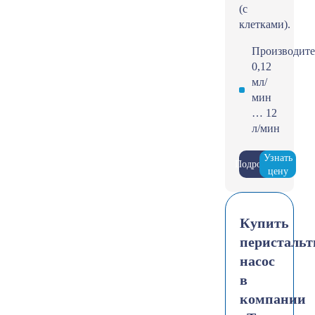
(с
клетками).
Производите
0,12
мл/
мин
… 12
л/мин
Узнать
Подробнее
цену
Купить
перистальт
насос
в
компании