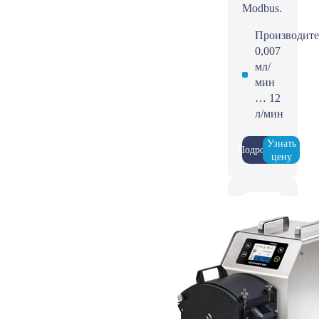
Modbus.
Производите
0,007
мл/
мин
… 12
л/мин
Узнать
Подробнее
цену