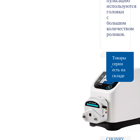
пульсацию
используются
головки
с
большим
количеством
роликов.
Товары
серии
есть на
складе
CHONRY,