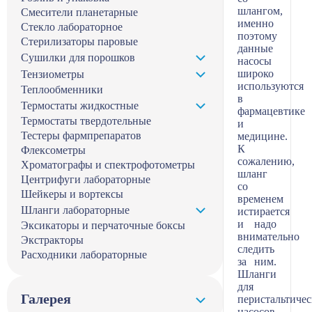
шлангом,
Смесители планетарные
именно
Стекло лабораторное
поэтому
Стерилизаторы паровые
данные
Сушилки для порошков
насосы
широко
Тензиометры
используются
Теплообменники
в
Термостаты жидкостные
фармацевтике
Термостаты твердотельные
и
Тестеры фармпрепаратов
медицине.
К
Флексометры
сожалению,
Хроматографы и спектрофотометры
шланг
Центрифуги лабораторные
со
Шейкеры и вортексы
временем
Шланги лабораторные
истирается
и надо
Эксикаторы и перчаточные боксы
внимательно
Экстракторы
следить
Расходники лабораторные
за ним.
Шланги
для
Галерея
перистальтиче
насосов