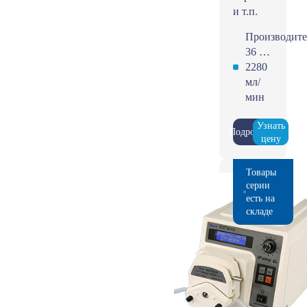
и т.п.
Производите
36 …
2280
мл/
мин
Узнать
Подробнее
цену
Товары
серии
есть на
складе