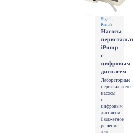
Signal,
Китай
Насосы
перистальт
iPump
с
цифровым
дисплеем
Лабораторные
перистальтичес
насосы
с
цифровым
дисплеем.
Бюджетное
решение
для