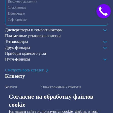
Высокого давления
Стеклянные
Проточные
Тефлоновые
Диспергаторы и гомогенизаторы
Плазменные установки очистки
Тензиометры
Друк-фильтры
Приборы краевого угла
Нутч-фильтры
Смотреть весь каталог
Клиенту
Услуги
Электронные каталоги
Решения
О компании
Согласие на обработку файлов
В наличии на складе
Контакты
cookie
На нашем сайте используются cookie–файлы, в том
Наша рассылка