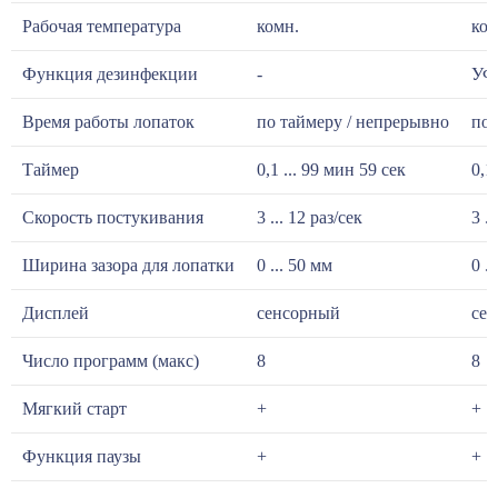
Рабочая температура
комн.
ком
Функция дезинфекции
-
УФ 
Время работы лопаток
по таймеру / непрерывно
по 
Таймер
0,1 ... 99 мин 59 сек
0,1
Скорость постукивания
3 ... 12 раз/сек
3 ..
Ширина зазора для лопатки
0 ... 50 мм
0 .
Дисплей
сенсорный
се
Число программ (макс)
8
8
Мягкий старт
+
+
Функция паузы
+
+