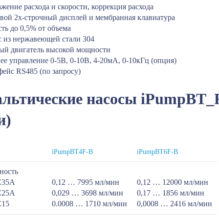
жение расхода и скорости, коррекция расхода
вой 2х-строчный дисплей и мембранная клавиатура
ть до 0,5% от объема
с из нержавеющей стали 304
ый двигатель высокой мощности
ее управление 0-5В, 0-10В, 4-20мА, 0-10кГц (опция)
фейс RS485 (по запросу)
льтические насосы iPumpBT_F
и)
iPumpBT4F-B
iPumpBT6F-B
ность
YZ35A
0,12 … 7995 мл/мин
0,12 … 12000 мл/мин
KZ25A
0,029 … 3698 мл/мин
0,17 … 1856 мл/мин
Z15
0.0008 … 1710 мл/мин
0,0008 … 2416 мл/мин