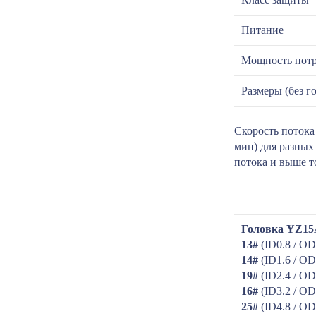
Питание
Мощность потр
Размеры (без г
Скорость потока
мин) для разных
потока и выше т
Головка YZ1
13#
(ID0.8 / OD
14#
(ID1.6 / OD
19#
(ID2.4 / OD
16#
(ID3.2 / OD
25#
(ID4.8 / OD