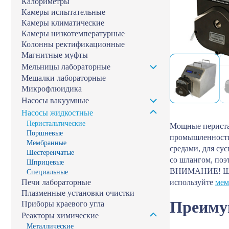
Калориметры
Камеры испытательные
Камеры климатические
Камеры низкотемпературные
Колонны ректификационные
Магнитные муфты
Мельницы лабораторные
Мешалки лабораторные
Микрофлюидика
Насосы вакуумные
Насосы жидкостные
Перистальтические
Мощные периста
Поршневые
промышленности 
Мембранные
средами, для су
Шестеренчатые
со шлангом, поэ
Шприцевые
ВНИМАНИЕ! Шлан
Специальные
Печи лабораторные
используйте
мем
Плазменные установки очистки
Преиму
Приборы краевого угла
Реакторы химические
Металлические