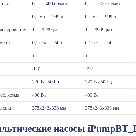
теля
0,1 … 400 об/мин
0,1 … 600 об/мин
0,1 мл … 999 л
0,1 мл … 999 л
 дозирования
1 … 9999 раз
1 … 9999 раз
емени
0,1 сек … 24 ч
0,1 сек … 24 ч
+
+
IP31
IP31
220 В / 50 Гц
220 В / 50 Гц
ебляемая
400 Вт
400 Вт
оловки)
375х243х333 мм
375х243х333 мм
льтические насосы iPumpBT_L