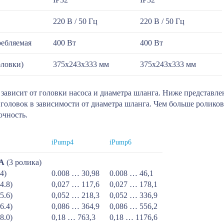
220 В / 50 Гц
220 В / 50 Гц
ебляемая
400 Вт
400 Вт
оловки)
375х243х333 мм
375х243х333 мм
 зависит от головки насоса и диаметра шланга. Ниже представлен
 головок в зависимости от диаметра шланга. Чем больше роликов
очность.
iPump4
iPump6
5A
(3 ролика)
4)
0.008 … 30,98
0.008 … 46,1
4.8)
0,027 … 117,6
0,027 … 178,1
5.6)
0,052 … 218,3
0,052 … 336,9
6.4)
0,086 … 364,9
0,086 … 556,2
8.0)
0,18 … 763,3
0,18 … 1176,6