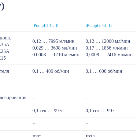
)
iPumpBT4L-B
iPumpBT6L-B
ность
0,12 … 7995 мл/мин
0,12 … 12000 мл/мин
YZ35A
0,029 … 3698 мл/мин
0,17 … 1856 мл/мин
KZ25A
0.0008 … 1710 мл/мин
0,0008 … 2416 мл/мин
Z15
теля
0,1 … 400 об/мин
0,1 … 600 об/мин
-
-
 дозирования
-
-
0,1 сек … 99 ч
0,1 сек … 99 ч
+
+
IP32
IP32