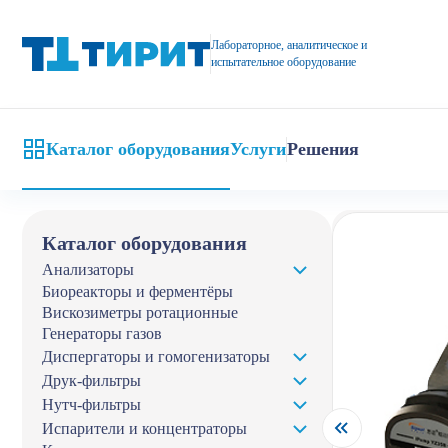
Перистальтические насосы iPump высокой производительности
Лабораторное, аналитическое и
испытательное оборудование
Каталог оборудования
Услуги
Решения
Главная
Кат
Каталог оборудования
Анализаторы
Биореакторы и ферментёры
Вискозиметры ротационные
Генераторы газов
Диспергаторы и гомогенизаторы
Друк-фильтры
Нутч-фильтры
Испарители и концентраторы