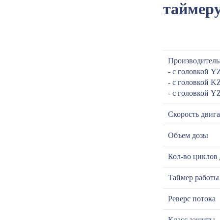
таймеру
Производитель
- с головкой 
- с головкой 
- с головкой Y
Скорость двига
Объем дозы
Кол-во циклов
Таймер работы
Реверс потока
Класс защиты