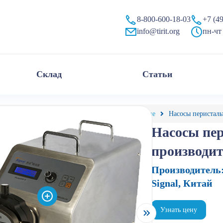
8-800-600-18-03
+7 (4
info@tirit.org
пн-чт 
Склад
Статьи
алог
Насосы жидкостные
Перистальтические
Насосы перисталь
Насосы пе
производи
Производитель
Signal, Китай
Узнать цену