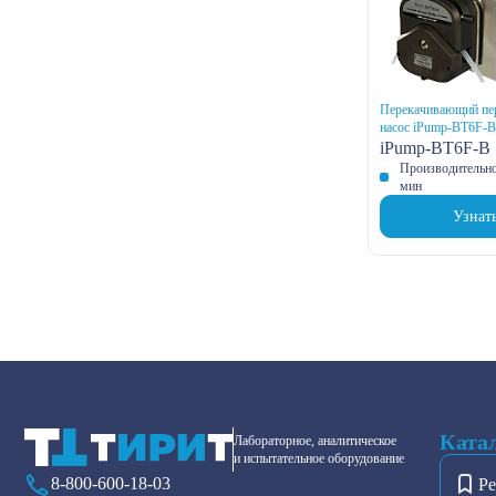
Перекачивающий пер
насос iPump-BT6F-B
iPump-BT6F-B
Производительнос
мин
Узнат
Ката
Лабораторное, аналитическое
и испытательное оборудование
8-800-600-18-03
Ре