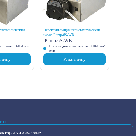
истальтический
Перекачивающий перистальтический
насос iPump-6S-WB
iPump-6S-WB
ть макс.: 6061 мл/
Производительность макс.: 6061 мл/
мин
ь цену
Узнать цену
лог
акторы химические