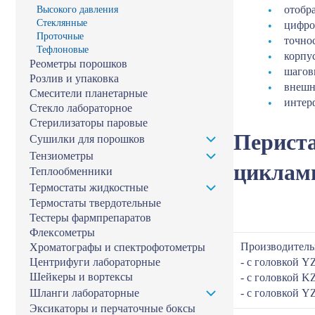
отобра
Высокого давления
Стеклянные
цифро
Проточные
точнос
Тефлоновые
корпу
Реометры порошков
шагов
Розлив и упаковка
внешн
Смесители планетарные
интер
Стекло лабораторное
Стерилизаторы паровые
Периста
Сушилки для порошков
Тензиометры
циклам
Теплообменники
Термостаты жидкостные
Термостаты твердотельные
Тестеры фармпрепаратов
Флексометры
Производитель
Хроматографы и спектрофотометры
Центрифуги лабораторные
- с головкой 
Шейкеры и вортексы
- с головкой 
Шланги лабораторные
- с головкой Y
Эксикаторы и перчаточные боксы