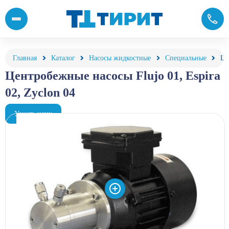
Периферийные насосы Flujo 01, Espira 02, Zyclon 04 от компани
Главная
Каталог
Насосы жидкостные
Специальные
Це
Центробежные насосы Flujo 01, Espira
02, Zyclon 04
Узнать цену