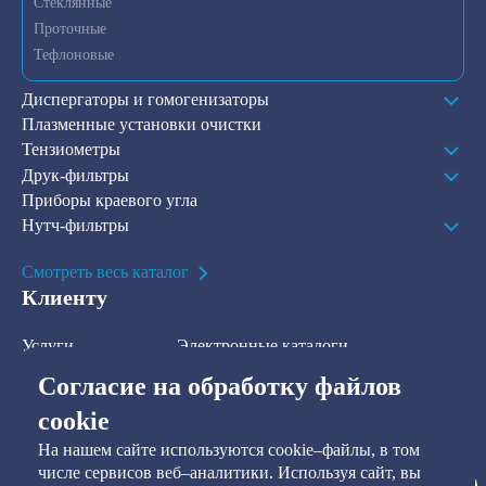
Стеклянные
Проточные
Тефлоновые
Диспергаторы и гомогенизаторы
Плазменные установки очистки
Тензиометры
Друк-фильтры
Приборы краевого угла
Нутч-фильтры
Смотреть весь каталог
Клиенту
Услуги
Электронные каталоги
Решения
О компании
Согласие на обработку файлов
В наличии на складе
Контакты
cookie
На нашем сайте используются cookie–файлы, в том
Наша рассылка
числе сервисов веб–аналитики. Используя сайт, вы