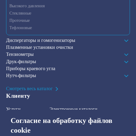
Высокого давления
Стеклянные
Проточные
Тефлоновые
Диспергаторы и гомогенизаторы
Плазменные установки очистки
Тензиометры
Друк-фильтры
Приборы краевого угла
Нутч-фильтры
Смотреть весь каталог
Клиенту
Услуги
Электронные каталоги
Решения
О компании
Согласие на обработку файлов
В наличии на складе
Контакты
cookie