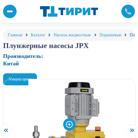
Плунжерные насосы (поршневые насосы) от компании «Тирит+
Главная
Каталог
Насосы жидкостные
Поршневые
Плу
Плунжерные насосы JPX
Производитель:
Китай
Узнать цену