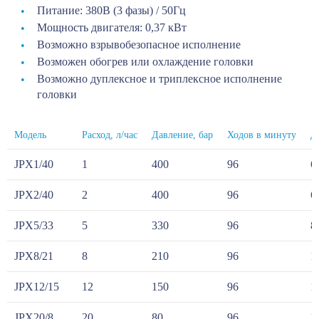
Питание: 380В (3 фазы) / 50Гц
Мощность двигателя: 0,37 кВт
Возможно взрывобезопасное исполнение
Возможен обогрев или охлаждение головки
Возможно дуплексное и триплексное исполнение
головки
Модель
Расход, л/час
Давление, бар
Ходов в минуту
Д
JPX1/40
1
400
96
6
JPX2/40
2
400
96
6
JPX5/33
5
330
96
8
JPX8/21
8
210
96
1
JPX12/15
12
150
96
1
JPX20/8
20
80
96
1