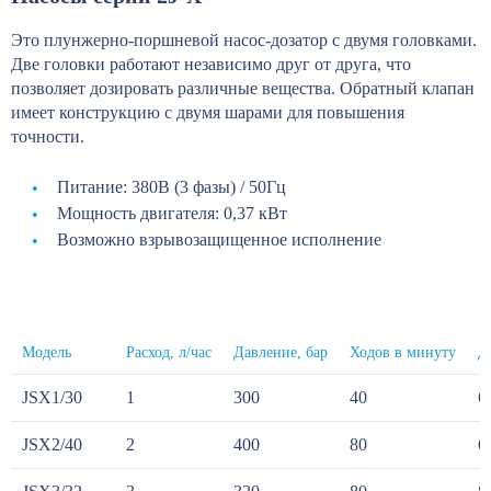
Это плунжерно-поршневой насос-дозатор с двумя головками.
Две головки работают независимо друг от друга, что
позволяет дозировать различные вещества. Обратный клапан
имеет конструкцию с двумя шарами для повышения
точности.
Питание: 380В (3 фазы) / 50Гц
Мощность двигателя: 0,37 кВт
Возможно взрывозащищенное исполнение
Модель
Расход, л/час
Давление, бар
Ходов в минуту
Д
JSX1/30
1
300
40
6
JSX2/40
2
400
80
6